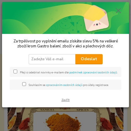
0
ks
CZK
za
0,00 Kč
Menu
Za trpělivost po vyplnění emailu získáte slevu 5% na veškeré
Hledat
zboží krom Gastro balení, zboží v akci a plechových dóz.
Odeslat
Úvod
Koření od Samuela podle způsobu použití
Gril sam
Gril sam
Přeji si odebírat novinky e-mailem dle
podmínek zpracování osobních údajů
.
Souhlasím se
zpracováním osobních údajů
pro účely registrace.
Zavřít