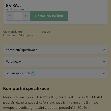
65 Kč
/
ks
58 Kč
bez DPH
Přidat do košíku
Číslo produktu:
gs100
Hlídat cenu / dostupnost
Kompletní specifikace
Parametry
Související zboží
1
Kompletní specifikace
Naše grilovací koření BABY GRILL, SAM GRILL a GRILL PIKANT
jsou tři různé grilovací koření vycházející hlavně z naší , max.
evropské tradice grilování z období posledních 50ti let.