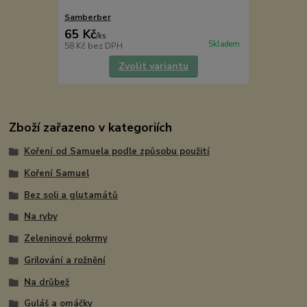
Samberber
65 Kč
/
ks
Skladem
58 Kč
bez DPH
Zvolit variantu
Zboží zařazeno v kategoriích
Koření od Samuela podle způsobu použití
Koření Samuel
Bez soli a glutamátů
Na ryby
Zeleninové pokrmy
Grilování a rožnění
Na drůbež
Guláš a omáčky