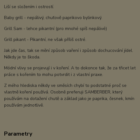
Liší se složením i ostrostí.
Baby grill - nepálivý, chuťově paprikovo bylinkový.
Grill Sam - lehce pikantní (pro mnohé spíš nepálivé)
Grill pikant - Pikantní, ne však příliš ostré.
Jak jde čas, tak se mění způsob vaření i způsob dochucování jídel.
Někdy je to škoda.
Módní vlivy se projevují i v koření. A to dokonce tak, že za třicet let
práce s kořením to mohu potvrdit i z vlastní praxe.
Z mého hlediska někdy ve směsích chybí to podstatné proč se
vlastně koření používá. Osobně preferuji SAMBERBER, který
používám na dotažení chutě a základ jako je paprika, česnek, kmín
používám jednotlivě.
Parametry