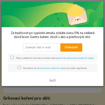
0
ks
CZK
za
0,00 Kč
Menu
Za trpělivost po vyplnění emailu získáte slevu 5% na veškeré
Hledat
zboží krom Gastro balení, zboží v akci a plechových dóz.
Odeslat
Úvod
Koření od Samuela podle způsobu použití
Gril baby
Gril baby
Přeji si odebírat novinky e-mailem dle
podmínek zpracování osobních údajů
.
Souhlasím se
zpracováním osobních údajů
pro účely registrace.
Zavřít
Grilovací koření pro děti