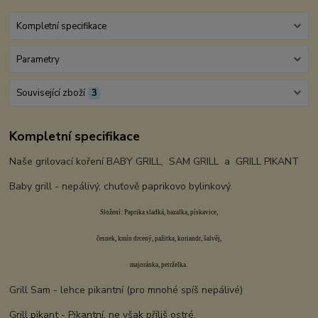
Kompletní specifikace
Parametry
Související zboží
3
Kompletní specifikace
Naše grilovací koření BABY GRILL, SAM GRILL a GRILL PIKANT
Baby grill - nepálivý, chuťově paprikovo bylinkový.
Složení: Paprika sladká, bazalka, pískavice,
česnek, kmín drcený, pažitka, koriandr, šalvěj,
majoránka, petrželka.
Grill Sam - lehce pikantní (pro mnohé spíš nepálivé)
Grill pikant - Pikantní, ne však příliš ostré.