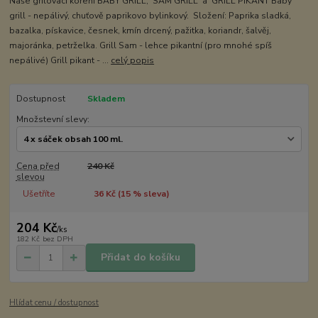
Naše grilovací koření BABY GRILL, SAM GRILL a GRILL PIKANT Baby
grill - nepálivý, chuťově paprikovo bylinkový. Složení: Paprika sladká,
bazalka, pískavice, česnek, kmín drcený, pažitka, koriandr, šalvěj,
majoránka, petrželka. Grill Sam - lehce pikantní (pro mnohé spíš
nepálivé) Grill pikant - ...
celý popis
Dostupnost
Skladem
Množstevní slevy:
Cena před
240 Kč
slevou
Ušetříte
36 Kč (
15
% sleva)
204 Kč
/
ks
182 Kč
bez DPH
Přidat do košíku
Hlídat cenu / dostupnost