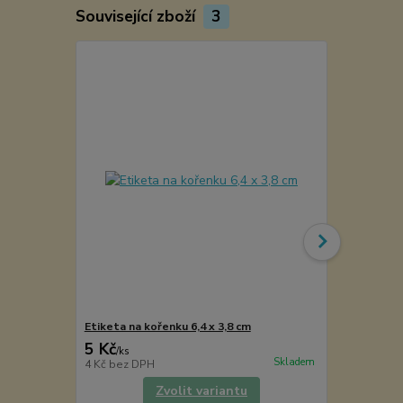
Související zboží
3
Etiketa na kořenku 6,4 x 3,8 cm
Kořenka lék
5 Kč
49 Kč
/
ks
/
ks
Skladem
4 Kč
bez DPH
40 Kč
bez D
Zvolit variantu