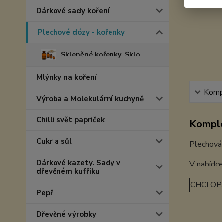
Dárkové sady koření
Plechové dózy - kořenky
Skleněné kořenky. Sklo
Mlýnky na koření
Kompl
Výroba a Molekulární kuchyně
Chilli svět papriček
Komple
Cukr a sůl
Plechová
Dárkové kazety. Sady v
V nabídce
dřevěném kufříku
CHCI OP
Pepř
Dřevěné výrobky