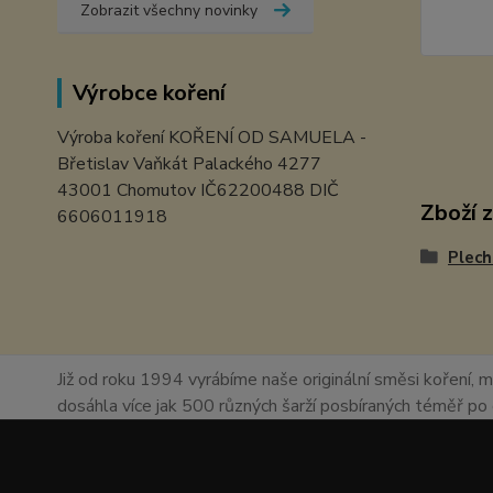
Zobrazit všechny novinky
Výrobce koření
Výroba koření KOŘENÍ OD SAMUELA -
Břetislav Vaňkát Palackého 4277
43001 Chomutov IČ62200488 DIČ
Zboží 
6606011918
Plech
Již od roku 1994 vyrábíme naše originální směsi koření, m
dosáhla více jak 500 různých šarží posbíraných téměř p