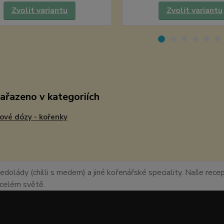
Zvolit variantu
Zvolit variantu
zařazeno v kategoriích
ové dózy - kořenky
edolády (chilli s medem) a jiné kořenářské speciality. Naše recept
o celém světě.