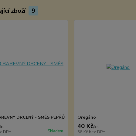
jící zboží
9
AREVNÝ DRCENÝ - SMĚS PEPŘŮ
Oregáno
40 Kč
/
ks
/
ks
Skladem
z DPH
36 Kč
bez DPH