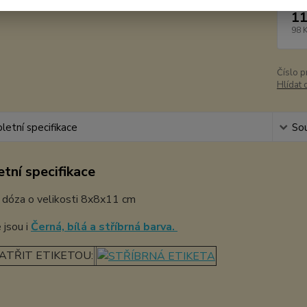
11
98 
Číslo p
Hlídat 
etní specifikace
Sou
tní specifikace
 dóza o velikosti 8x8x11 cm
 jsou i
Černá, bílá a stříbrná barva.
ATŘIT ETIKETOU: