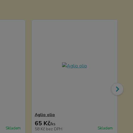
Aglio olio
Ču
65 Kč
50
/
ks
Skladem
Skladem
58 Kč
bez DPH
45