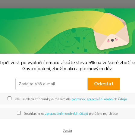
Hledat
lechové dózy - kořenky
Dóza plechová. Různé barvy VÝPRODEJ
 plechová. Různé barvy VÝPRO
trpělivost po vyplnění emailu získáte slevu 5% na veškeré zboží 
Gastro balení, zboží v akci a plechových dóz.
Plecho
Odeslat
stříbr
Přeji si odebírat novinky e-mailem dle
podmínek zpracování osobních údajů
.
Dos
Souhlasím se
zpracováním osobních údajů
pro účely registrace.
Bar
Zavřít