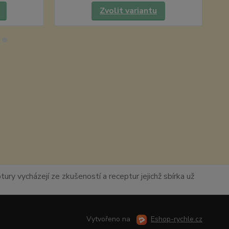
Zvolit variantu
ury vycházejí ze zkušeností a receptur jejichž sbírka už
Vytvořeno na
Eshop-rychle.cz