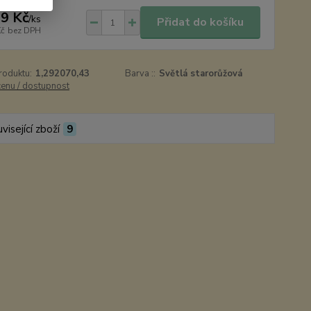
9 Kč
/
ks
Přidat do košíku
Kč
bez DPH
roduktu:
1,292070,43
Barva ::
Světlá starorůžová
cenu / dostupnost
visející zboží
9