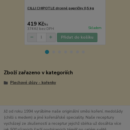
CILLI CHIPOTLE drcené papričky 0,5 kg
Ibišek květ 
289 Kč
Ušetříte 40 K
419 Kč
249 Kč
/
ks
/
ks
Skladem
374 Kč
bez DPH
222 Kč
bez 
Přidat do košíku
Zboží zařazeno v kategoriích
Plechové dózy - kořenky
Již od roku 1994 vyrábíme naše originální směsi koření, medolády
(chilli s medem) a jiné kořenářské speciality. Naše receptury
vycházejí ze zkušeností a receptur jejichž sbírka už dosáhla více
jak 500 různých šarží posbíraných téměř po celém světě.