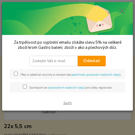
0
ks
CZK
za
0,00 Kč
Menu
Za trpělivost po vyplnění emailu získáte slevu 5% na veškeré
Hledat
zboží krom Gastro balení, zboží v akci a plechových dóz.
Odeslat
Úvod
Plechové dózy - kořenky
Dóza na cukroví
Dóza na cukroví
Přeji si odebírat novinky e-mailem dle
podmínek zpracování osobních údajů
.
Souhlasím se
zpracováním osobních údajů
pro účely registrace.
Zavřít
22x 5,5 cm