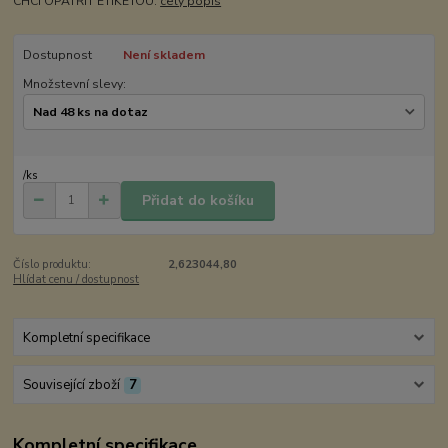
CHCI OPATŘIT ETIKETOU:
celý popis
Dostupnost
Není skladem
Množstevní slevy:
/
ks
Přidat do košíku
Číslo produktu:
2,623044,80
Hlídat cenu / dostupnost
Kompletní specifikace
Související zboží
7
Kompletní specifikace