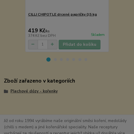
CILLI CHIPOTLE drcené papričky 0,5 kg
Ibišek květ 
289 Kč
Ušetříte 40 K
419 Kč
249 Kč
/
ks
/
ks
Skladem
374 Kč
bez DPH
222 Kč
bez 
Přidat do košíku
Zboží zařazeno v kategoriích
Plechové dózy - kořenky
Již od roku 1994 vyrábíme naše originální směsi koření, medolády
(chilli s medem) a jiné kořenářské speciality. Naše receptury
vycházejí ze zkušeností a receptur jejichž sbírka už dosáhla více