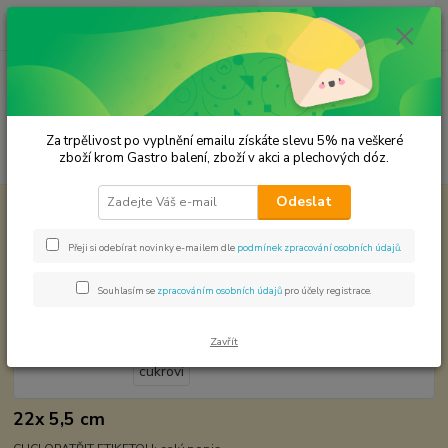
0
ks
CZK
za
0,00 Kč
Menu
Za trpělivost po vyplnění emailu získáte slevu 5% na veškeré
Hledat
zboží krom Gastro balení, zboží v akci a plechových dóz.
Odeslat
Úvod
Plechové dózy - kořenky
Dóza na cukroví
Dóza na cukroví
Přeji si odebírat novinky e-mailem dle
podmínek zpracování osobních údajů
.
Souhlasím se
zpracováním osobních údajů
pro účely registrace.
Zavřít
22x 5,5 cm