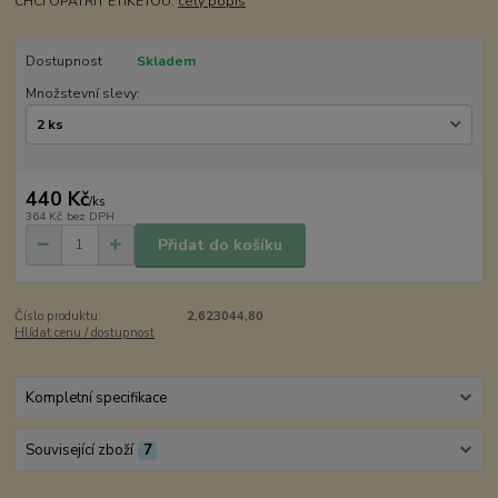
CHCI OPATŘIT ETIKETOU:
celý popis
Dostupnost
Skladem
Množstevní slevy:
440 Kč
/
ks
364 Kč
bez DPH
Přidat do košíku
Číslo produktu:
2,623044,80
Hlídat cenu / dostupnost
Kompletní specifikace
Související zboží
7