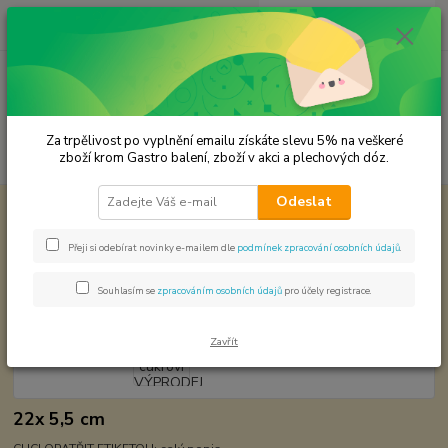
0
ks
CZK
za
0,00 Kč
Menu
Za trpělivost po vyplnění emailu získáte slevu 5% na veškeré
Hledat
zboží krom Gastro balení, zboží v akci a plechových dóz.
Odeslat
Úvod
Plechové dózy - kořenky
Dóza na cukroví VÝPRODEJ
Dóza na cukroví VÝPRODEJ
Přeji si odebírat novinky e-mailem dle
podmínek zpracování osobních údajů
.
Souhlasím se
zpracováním osobních údajů
pro účely registrace.
Zavřít
22x 5,5 cm