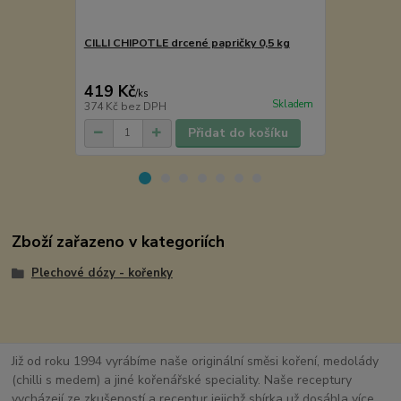
CILLI CHIPOTLE drcené papričky 0,5 kg
Ibišek květ 
289 Kč
Ušetříte 40 K
419 Kč
249 Kč
/
ks
/
ks
Skladem
374 Kč
bez DPH
222 Kč
bez 
Přidat do košíku
Zboží zařazeno v kategoriích
Plechové dózy - kořenky
Již od roku 1994 vyrábíme naše originální směsi koření, medolády
(chilli s medem) a jiné kořenářské speciality. Naše receptury
vycházejí ze zkušeností a receptur jejichž sbírka už dosáhla více