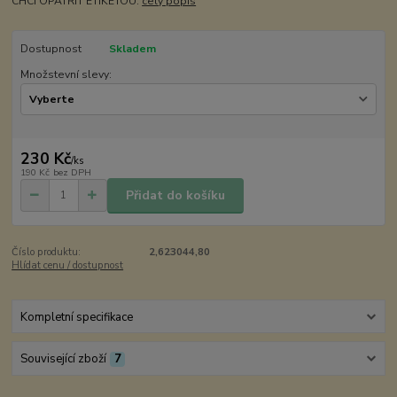
CHCI OPATŘIT ETIKETOU:
celý popis
Dostupnost
Skladem
Množstevní slevy:
230 Kč
/
ks
190 Kč
bez DPH
Přidat do košíku
Číslo produktu:
2,623044,80
Hlídat cenu / dostupnost
Kompletní specifikace
Související zboží
7