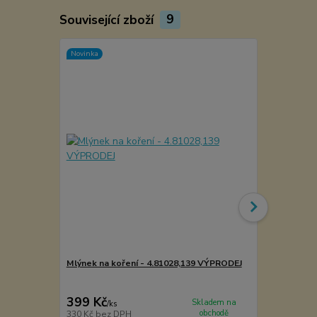
Související zboží
9
Novinka
Mlýnek na koření - 4.81028,139 VÝPRODEJ
Košík - veli
399 Kč
119 Kč
Skladem na
/
ks
/
ks
obchodě
330 Kč
bez DPH
98 Kč
bez D