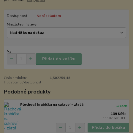
Dostupnost
Není skladem
Množstevní slevy:
/
ks
Přidat do košíku
Číslo produktu:
1,502259,48
Hlídat cenu / dostupnost
Podobné produkty
Plechová krabička na cukroví - zlatá
Skladem
139 Kč
/
ks
115 Kč
bez DPH
Přidat do košíku