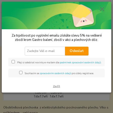
0
ks
CZK
za
0,00 Kč
Menu
Za trpělivost po vyplnění emailu získáte slevu 5% na veškeré
Hledat
zboží krom Gastro balení, zboží v akci a plechových dóz.
Odeslat
Úvod
Plechové dózy - kořenky
Dóza na cukroví 14x12x6 cm
Dóza na cukroví 14x12x6 cm
Přeji si odebírat novinky e-mailem dle
podmínek zpracování osobních údajů
.
Souhlasím se
zpracováním osobních údajů
pro účely registrace.
Zavřít
Obdélníková plechovka z elektrolytického pocínovaného plechu. Víko s
průhledem.
celý popis