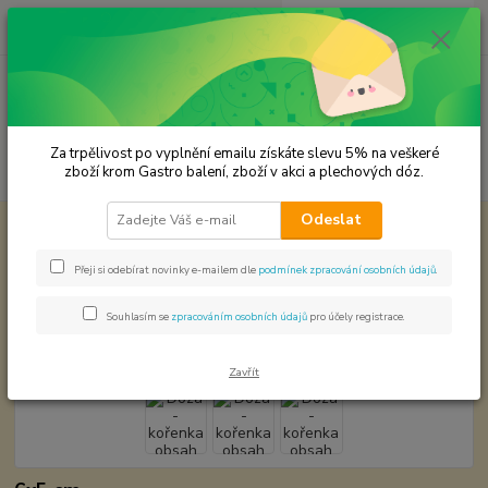
0
ks
CZK
za
0,00 Kč
Menu
Za trpělivost po vyplnění emailu získáte slevu 5% na veškeré
Hledat
zboží krom Gastro balení, zboží v akci a plechových dóz.
Odeslat
Úvod
Plechové dózy - kořenky
Dóza - kořenka obsah 60 ml. VÝPRODEJ
Dóza - kořenka obsah 60 ml.
Přeji si odebírat novinky e-mailem dle
podmínek zpracování osobních údajů
.
VÝPRODEJ
Souhlasím se
zpracováním osobních údajů
pro účely registrace.
Zavřít