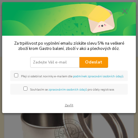
0
ks
CZK
za
0,00 Kč
Menu
Za trpělivost po vyplnění emailu získáte slevu 5% na veškeré
Hledat
zboží krom Gastro balení, zboží v akci a plechových dóz.
Odeslat
Úvod
Plechové dózy - kořenky
Dóza - kořenka obsah 35 ml.
Dóza - kořenka obsah 35 ml.
Přeji si odebírat novinky e-mailem dle
podmínek zpracování osobních údajů
.
Souhlasím se
zpracováním osobních údajů
pro účely registrace.
Zavřít