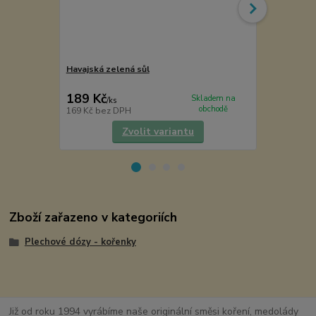
Havajská zelená sůl
Madagascar 
Voatsiperif
189 Kč
169 Kč
Skladem na
/
ks
/
ks
obchodě
169 Kč
bez DPH
151 Kč
bez 
Zvolit variantu
Zboží zařazeno v kategoriích
Plechové dózy - kořenky
Již od roku 1994 vyrábíme naše originální směsi koření, medolády