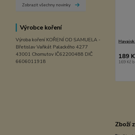
Zobrazit všechny novinky
Výrobce koření
Výroba koření KOŘENÍ OD SAMUELA -
Havajsk
Břetislav Vaňkát Palackého 4277
43001 Chomutov IČ62200488 DIČ
189 K
6606011918
169 Kč
b
Zboží 