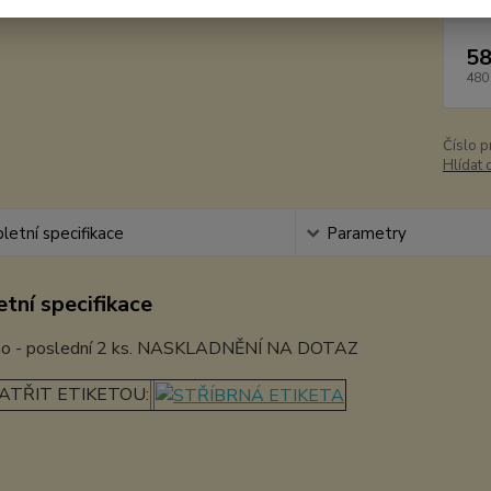
58
480
Číslo p
Hlídat 
etní specifikace
Parametry
tní specifikace
no - poslední 2 ks. NASKLADNĚNÍ NA DOTAZ
ATŘIT ETIKETOU: