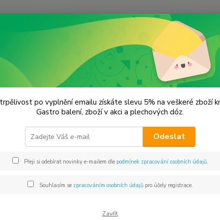
Hledat
lechové dózy - kořenky
Dóza - kořenka obsah 35 ml.
 - kořenka obsah 35 ml.
trpělivost po vyplnění emailu získáte slevu 5% na veškeré zboží 
Gastro balení, zboží v akci a plechových dóz.
5x3
Odeslat
Vyprod
OPATŘ
Přeji si odebírat novinky e-mailem dle
podmínek zpracování osobních údajů
.
Souhlasím se
zpracováním osobních údajů
pro účely registrace.
Dos
Mno
Zavřít