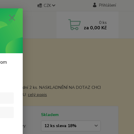
Přihlášení
CZK
0
ks
za
0,00 Kč
krom
 cm
áno - poslední 2 ks. NASKLADNĚNÍ NA DOTAZ CHCI
IT ETIKETOU:
celý popis
tupnost
Skladem
žstevní slevy: