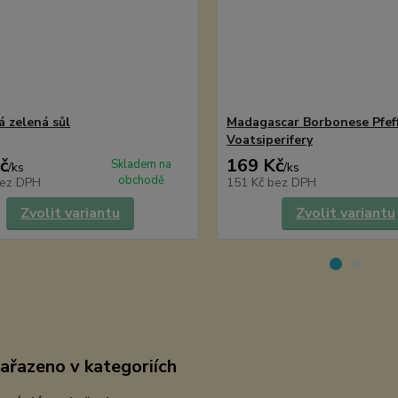
á zelená sůl
Madagascar Borbonese Pfeff
Voatsiperifery
č
169 Kč
Skladem na
/
ks
/
ks
obchodě
ez DPH
151 Kč
bez DPH
Zvolit variantu
Zvolit variantu
zařazeno v kategoriích