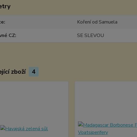
etry
ce
Koření od Samuela
vné CZ
SE SLEVOU
jící zboží
4