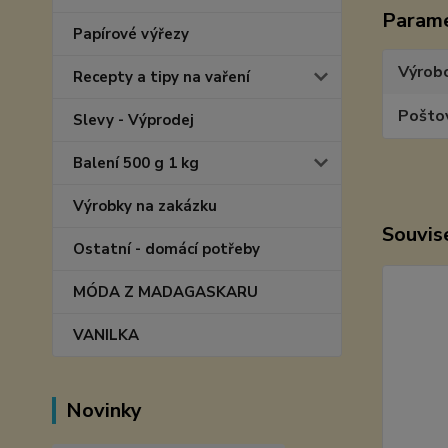
Param
Papírové výřezy
Výrob
Recepty a tipy na vaření
Pošto
Slevy - Výprodej
Balení 500 g 1 kg
Výrobky na zakázku
Souvise
Ostatní - domácí potřeby
MÓDA Z MADAGASKARU
VANILKA
Novinky