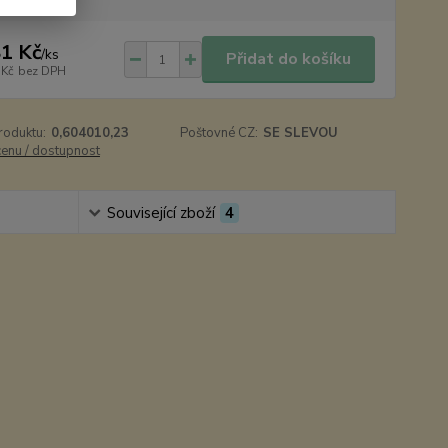
1 Kč
/
ks
Přidat do košíku
 Kč
bez DPH
roduktu:
0,604010,23
Poštovné CZ:
SE SLEVOU
cenu / dostupnost
Související zboží
4