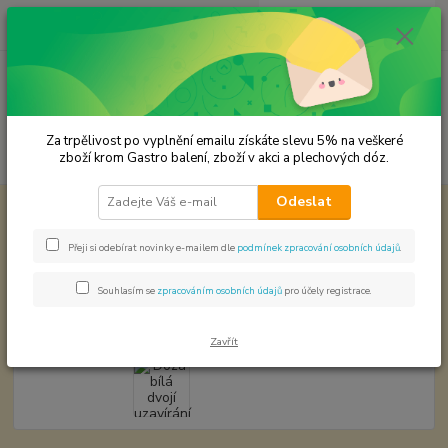
0
ks
CZK
za
0,00 Kč
Menu
Za trpělivost po vyplnění emailu získáte slevu 5% na veškeré
Hledat
zboží krom Gastro balení, zboží v akci a plechových dóz.
Odeslat
Úvod
Plechové dózy - kořenky
Dóza bílá dvojí uzavírání 0,652016,25
Dóza bílá dvojí uzavírání
Přeji si odebírat novinky e-mailem dle
podmínek zpracování osobních údajů
.
0,652016,25
Souhlasím se
zpracováním osobních údajů
pro účely registrace.
Zavřít