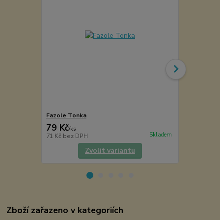
Fazole Tonka
Šafrán
79 Kč
41 Kč
/
ks
/
ks
Skladem
71 Kč
bez DPH
37 Kč
bez D
Zvolit variantu
Zboží zařazeno v kategoriích