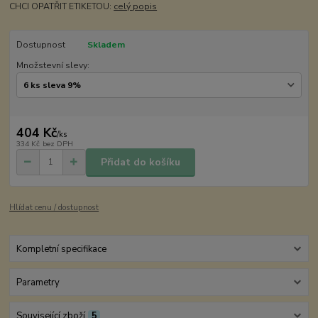
CHCI OPATŘIT ETIKETOU:
celý popis
Dostupnost
Skladem
Množstevní slevy:
404 Kč
/
ks
334 Kč
bez DPH
Přidat do košíku
Hlídat cenu / dostupnost
Kompletní specifikace
Parametry
Související zboží
5