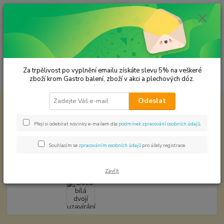
0
ks
CZK
za
0,00 Kč
Menu
Za trpělivost po vyplnění emailu získáte slevu 5% na veškeré
Hledat
zboží krom Gastro balení, zboží v akci a plechových dóz.
Odeslat
Úvod
Plechové dózy - kořenky
Dóza bílá dvojí uzavírání 0,652016,25
Dóza bílá dvojí uzavírání
Přeji si odebírat novinky e-mailem dle
podmínek zpracování osobních údajů
.
0,652016,25
Souhlasím se
zpracováním osobních údajů
pro účely registrace.
Zavřít