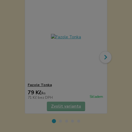
Fazole Tonka
Šafrán
79 Kč
41 Kč
/
ks
/
ks
Skladem
71 Kč
bez DPH
37 Kč
bez D
Zvolit variantu