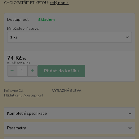
CHCI OPATŘIT ETIKETOU:
celý popis
Dostupnost
Skladem
Množstevní slevy:
74 Kč
/
ks
61 Kč
bez DPH
Přidat do košíku
Poštovné CZ:
VÝRAZNÁ SLEVA
Hlídat cenu / dostupnost
Kompletní specifikace
Parametry