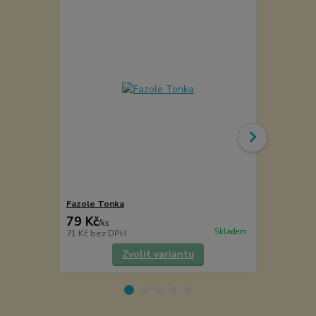
Fazole Tonka
Šafrán
79 Kč
41 Kč
/
ks
/
ks
Skladem
71 Kč
bez DPH
37 Kč
bez D
Zvolit variantu