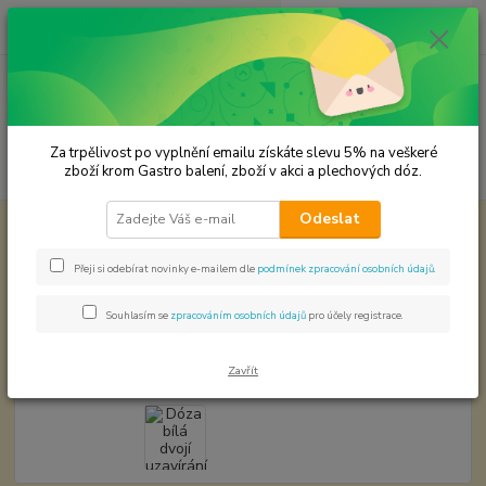
0
ks
CZK
za
0,00 Kč
Menu
Za trpělivost po vyplnění emailu získáte slevu 5% na veškeré
Hledat
zboží krom Gastro balení, zboží v akci a plechových dóz.
Odeslat
Úvod
Plechové dózy - kořenky
Dóza bílá dvojí uzavírání 0,652016,25
VÝPRODEJ
Přeji si odebírat novinky e-mailem dle
podmínek zpracování osobních údajů
.
Dóza bílá dvojí uzavírání
0,652016,25 VÝPRODEJ
Souhlasím se
zpracováním osobních údajů
pro účely registrace.
Zavřít