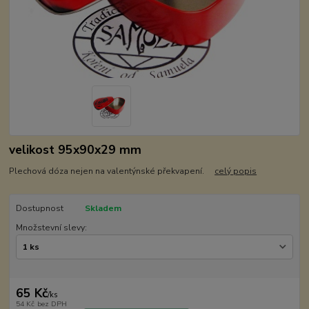
velikost 95x90x29 mm
Plechová dóza nejen na valentýnské překvapení.
celý popis
Dostupnost
Skladem
Množstevní slevy:
65 Kč
/
ks
54 Kč
bez DPH