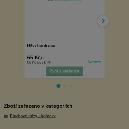
Milostné drama
Balkánské b
65 Kč
75 Kč
/
ks
/
ks
Skladem
58 Kč
bez DPH
67 Kč
bez D
Zvolit variantu
Zboží zařazeno v kategoriích
Plechové dózy - kořenky