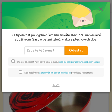
0
ks
CZK
za
0,00 Kč
Menu
Za trpělivost po vyplnění emailu získáte slevu 5% na veškeré
Hledat
zboží krom Gastro balení, zboží v akci a plechových dóz.
Odeslat
Úvod
Plechové dózy - kořenky
Dárková plechovka - srdce
Dárková plechovka - srdce
Přeji si odebírat novinky e-mailem dle
podmínek zpracování osobních údajů
.
Souhlasím se
zpracováním osobních údajů
pro účely registrace.
Zavřít