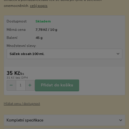
onemocněních.
celý popis
Dostupnost
Skladem
Měrná cena
7,78 Kč / 10 g
Balení
45 g
Množstevní slevy:
35 Kč
/
ks
31 Kč
bez DPH
Přidat do košíku
Hlídat cenu / dostupnost
Kompletní specifikace