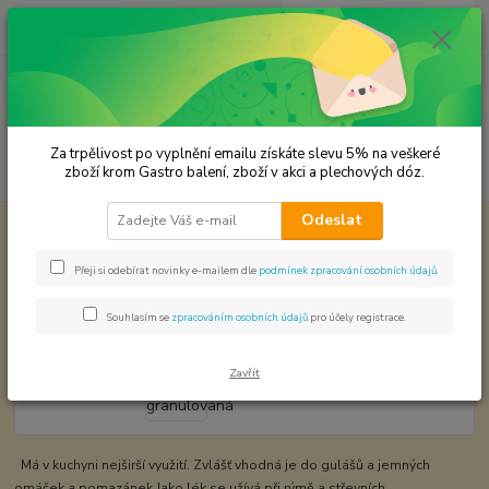
0
ks
CZK
za
0,00 Kč
Menu
Za trpělivost po vyplnění emailu získáte slevu 5% na veškeré
Hledat
zboží krom Gastro balení, zboží v akci a plechových dóz.
Odeslat
Úvod
KOŘENÍ JEDNODRUHOVÉ
Cibule granulovaná
Cibule granulovaná
Přeji si odebírat novinky e-mailem dle
podmínek zpracování osobních údajů
.
Souhlasím se
zpracováním osobních údajů
pro účely registrace.
Zavřít
Má v kuchyni nejširší využití. Zvlášť vhodná je do gulášů a jemných
omáček a pomazánek.Jako lék se užívá při rýmě a střevních