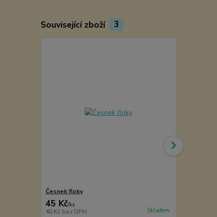
Související zboží
3
Česnek floky
Pepř bílý ce
45 Kč
69 Kč
/
ks
/
ks
Skladem
40 Kč
bez DPH
62 Kč
bez D