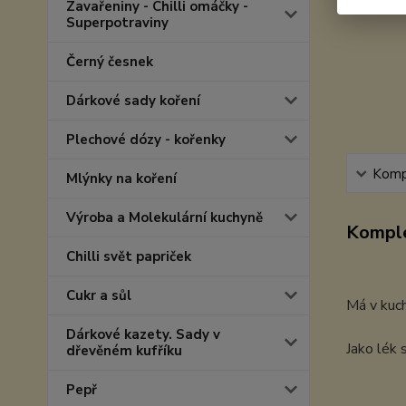
Zavařeniny - Chilli omáčky -
Superpotraviny
Černý česnek
Dárkové sady koření
Plechové dózy - kořenky
Kompl
Mlýnky na koření
Výroba a Molekulární kuchyně
Komple
Chilli svět papriček
Cukr a sůl
Má v kuch
Dárkové kazety. Sady v
Jako lék 
dřevěném kufříku
Pepř