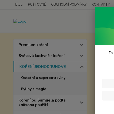
Blog
POŠTOVNÉ
OBCHODNÍ PODMÍNKY
KONTAKTY
Úvod
Premium koření
Cibu
Za 
Světová kuchyně - koření
KOŘENÍ JEDNODRUHOVÉ
Ostatní a superpotraviny
Byliny a magie
Koření od Samuela podle
způsobu použití