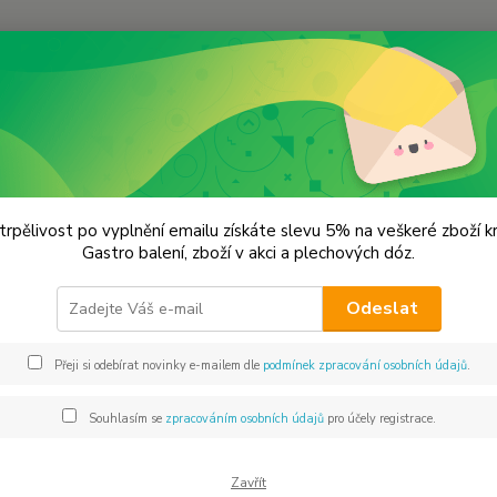
Hledat
KOŘENÍ JEDNODRUHOVÉ
Cibule granulovaná
le granulovaná
trpělivost po vyplnění emailu získáte slevu 5% na veškeré zboží 
Gastro balení, zboží v akci a plechových dóz.
Má v k
Odeslat
omáček
onemo
Přeji si odebírat novinky e-mailem dle
podmínek zpracování osobních údajů
.
Souhlasím se
zpracováním osobních údajů
pro účely registrace.
Dos
Mno
Zavřít