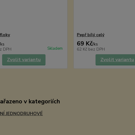
floky
Pepř bílý celý
69 Kč
/
ks
/
ks
Skladem
z DPH
62 Kč
bez DPH
Zvolit variantu
Zvolit variantu
zařazeno v kategoriích
NÍ JEDNODRUHOVÉ