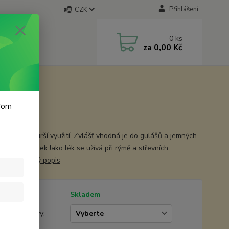
Přihlášení
CZK
0
ks
za
0,00 Kč
krom
uchyni nejširší využití. Zvlášť vhodná je do gulášů a jemných
 a pomazánek.Jako lék se užívá při rýmě a střevních
cněních.
celý popis
tupnost
Skladem
žstevní slevy: