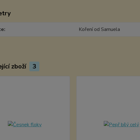
etry
ce
Koření od Samuela
jící zboží
3