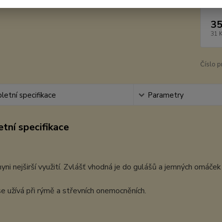
35
31 
Číslo p
etní specifikace
Parametry
tní specifikace
yni nejširší využití. Zvlášť vhodná je do gulášů a jemných omáče
se užívá při rýmě a střevních onemocněních.