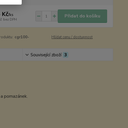
 Kč
/
ks
Přidat do košíku
Kč
bez DPH
roduktu:
cgr100-
Hlídat cenu / dostupnost
Související zboží
3
k a pomazánek.