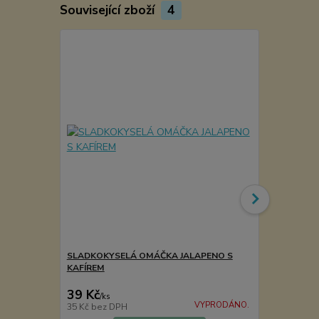
Související zboží
4
SLADKOKYSELÁ OMÁČKA JALAPENO S
DEVĚT PEP
KAFÍREM
39 Kč
1 129 Kč
/
ks
VYPRODÁNO.
35 Kč
bez DPH
1 008 Kč
bez