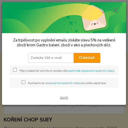
0
ks
CZK
za
0,00 Kč
Menu
Za trpělivost po vyplnění emailu získáte slevu 5% na veškeré
Hledat
zboží krom Gastro balení, zboží v akci a plechových dóz.
Odeslat
Úvod
Světová kuchyně - koření
CHOP SUEY
CHOP SUEY
Přeji si odebírat novinky e-mailem dle
podmínek zpracování osobních údajů
.
Souhlasím se
zpracováním osobních údajů
pro účely registrace.
Zavřít
KOŘENÍ CHOP SUEY