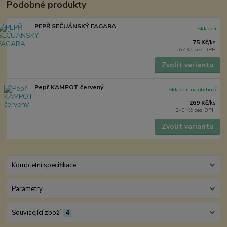
Podobné produkty
PEPŘ SEČUÁNSKÝ FAGARA
Skladem
75 Kč
/
ks
67 Kč
bez DPH
Zvolit variantu
Pepř KAMPOT červený
Skladem na obchodě
269 Kč
/
ks
240 Kč
bez DPH
Zvolit variantu
Kompletní specifikace
Parametry
Související zboží
4