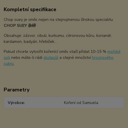
Kompletní specifikace
Chop suey je směs nejen na stejnojmenou čínskou specialitu.
CHOP SUEY 杂碎
Obsahuje: zázvor, cibuli, kurkumu, citronovou kůru, koriandr,
kardamon, badyán, hřebíček...
Pokud chcete vytvořit kořenící směs stačí přidat 10-15 %
mořské
soli
nebo máte-li rádi
glutasůl
a stejné množství
hroznového
cukru
.
Parametry
Výrobce
Koření od Samuela