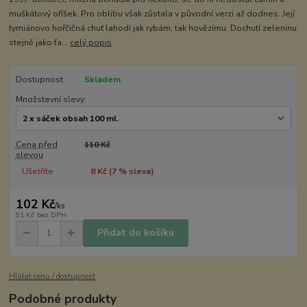
muškátový oříšek. Pro oblibu však zůstala v původní verzi až dodnes. Její
tymiánovo hořčičná chuť lahodí jak rybám, tak hovězímu. Dochutí zeleninu
stejně jako fa...
celý popis
Dostupnost
Skladem
Množstevní slevy:
Cena před
110 Kč
slevou
Ušetříte
8 Kč (
7
% sleva)
102 Kč
/
ks
91 Kč
bez DPH
Přidat do košíku
Hlídat cenu / dostupnost
Podobné produkty