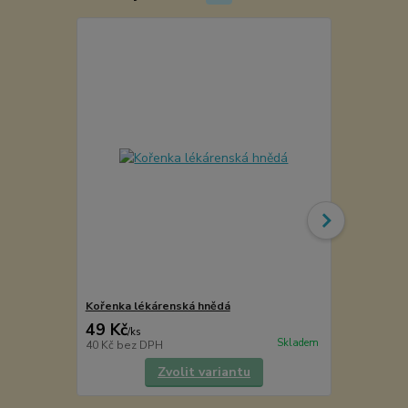
Kořenka lékárenská hnědá
Etiketa na k
49 Kč
5 Kč
/
ks
/
ks
Skladem
40 Kč
bez DPH
4 Kč
bez DP
Zvolit variantu