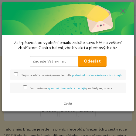
0
ks
CZK
za
0,00 Kč
Menu
Za trpělivost po vyplnění emailu získáte slevu 5% na veškeré
Hledat
zboží krom Gastro balení, zboží v akci a plechových dóz.
Odeslat
Úvod
Koření od Samuela podle způsobu použití
Brazílie
Brazílie
Přeji si odebírat novinky e-mailem dle
podmínek zpracování osobních údajů
.
Souhlasím se
zpracováním osobních údajů
pro účely registrace.
Zavřít
Tato směs Brazilie je jeden z prvních receptů přivezených z cest v roce
1997. Bohužel, možná bohudík pro někoho, se do ní nedostal cumin a