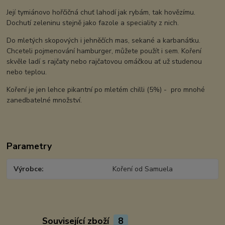
Její tymiánovo hořčičná chuť lahodí jak rybám, tak hovězímu.
Dochutí zeleninu stejně jako fazole a speciality z nich.
Do mletých skopových i jehněčích mas, sekané a karbanátku.
Chceteli pojmenování hamburger, můžete použít i sem. Koření
skvěle ladí s rajčaty nebo rajčatovou omáčkou ať už studenou
nebo teplou.
Koření je jen lehce pikantní po mletém chilli (5%) - pro mnohé
zanedbatelné množství.
Parametry
Výrobce
Koření od Samuela
Související zboží
8