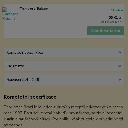
Tempero Baiano
Skladem
65 Kč
/
ks
58 Kč
bez DPH
Zvolit variantu
Kompletní specifikace
Parametry
Související zboží
8
Kompletní specifikace
Tato směs Brazilie je jeden z prvních receptů přivezených z cest v
roce 1997. Bohužel, možná bohudík pro někoho, se do ní nedostal
cumin a muškátový oříšek. Pro oblibu však zůstala v původní verzi
až dodnes.