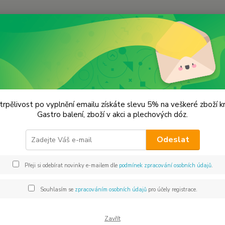
Hledat
KOŘENÍ JEDNODRUHOVÉ
Bobkový list - mletý
ový list - mletý
trpělivost po vyplnění emailu získáte slevu 5% na veškeré zboží 
Gastro balení, zboží v akci a plechových dóz.
Bobkov
Odeslat
Používa
svíčko
Přeji si odebírat novinky e-mailem dle
podmínek zpracování osobních údajů
.
Rovněž
konzer
Souhlasím se
zpracováním osobních údajů
pro účely registrace.
Dos
Zavřít