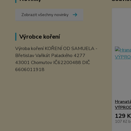
Zobrazit všechny novinky
Výrobce koření
Výroba koření KOŘENÍ OD SAMUELA -
Břetislav Vaňkát Palackého 4277
43001 Chomutov IČ62200488 DIČ
6606011918
Hranatá
VÝPROD
129 K
107 Kč
b