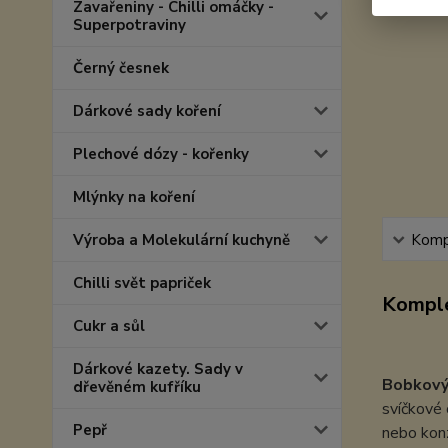
Zavařeniny - Chilli omáčky -
Superpotraviny
Černý česnek
Dárkové sady koření
Plechové dózy - kořenky
Mlýnky na koření
Výroba a Molekulární kuchyně
Kompl
Chilli svět papriček
Komple
Cukr a sůl
Dárkové kazety. Sady v
Bobkový 
dřevěném kufříku
svíčkové 
Pepř
nebo kon