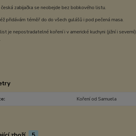
 česká zabijačka se neobejde bez bobkového listu.
éž přidávám téměř do do všech gulášů i pod pečená masa.
ist je nepostradatelné koření i v americké kuchyni (jižní i severní)
.
etry
ce
Koření od Samuela
jící zboží
5