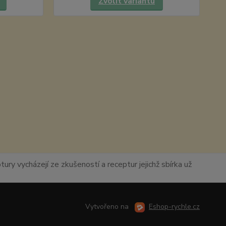
Zvolit variantu
ury vycházejí ze zkušeností a receptur jejichž sbírka už
Vytvořeno na
Eshop-rychle.cz