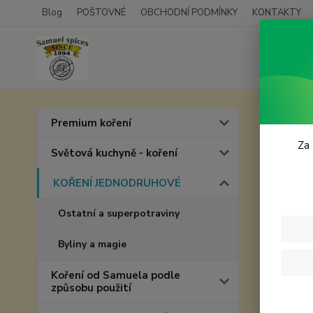
Blog
POŠTOVNÉ
OBCHODNÍ PODMÍNKY
KONTAKTY
Úvod
Premium koření
Bobk
Za 
Světová kuchyně - koření
KOŘENÍ JEDNODRUHOVÉ
Ostatní a superpotraviny
Byliny a magie
Koření od Samuela podle
způsobu použití