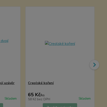
jí uzávěr
Creolské koření
Se
65 Kč
99
/
ks
Skladem
Skladem
58 Kč
bez DPH
88