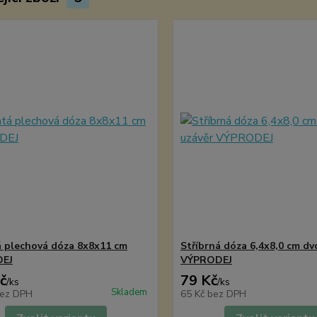
 plechová dóza 8x8x11 cm
Stříbrná dóza 6,4x8,0 cm dvo
EJ
VÝPRODEJ
č
79 Kč
/
ks
/
ks
Skladem
ez DPH
65 Kč
bez DPH