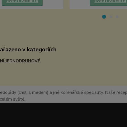
Zvolit variantu
Zvolit variantu
zařazeno v kategoriích
NÍ JEDNODRUHOVÉ
edolády (chilli s medem) a jiné kořenářské speciality. Naše recept
o celém světě.