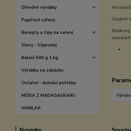
Ani pravá
Dřevěné výrobky
Osobně t
Papírové výřezy
Bobkový l
Recepty a tipy na vaření
masalách
Slevy - Výprodej
Balení 500 g 1 kg
Výrobky na zakázku
Param
Ostatní - domácí potřeby
Výrob
MÓDA Z MADAGASKARU
VANILKA
Novinky
Souvise