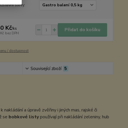
žstevní slevy:
0 Kč
/
ks
Přidat do košíku
 Kč
bez DPH
cenu / dostupnost
Související zboží
5
 nakládání a úpravě zvěřiny i jiných mas, rajské či
ěž se
bobkové listy
používají při nakládání zeleniny, hub