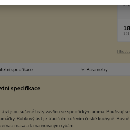
Mno
18
161
Hlídat 
etní specifikace
Parametry
tní specifikace
list
jsou sušené listy vavřínu se specifickým aroma. Používají se k
omáčky. Bobkový list je tradičním kořením české kuchyně. Rovn
zervaci masa a k marinovaným rybám.