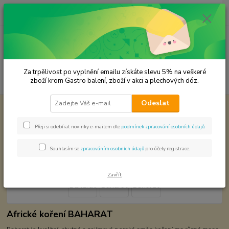
0
ks
CZK
za
0,00 Kč
Menu
Za trpělivost po vyplnění emailu získáte slevu 5% na veškeré
Hledat
zboží krom Gastro balení, zboží v akci a plechových dóz.
Odeslat
Úvod
Světová kuchyně - koření
Afrika
Baharat
Baharat
Přeji si odebírat novinky e-mailem dle
podmínek zpracování osobních údajů
.
Souhlasím se
zpracováním osobních údajů
pro účely registrace.
Zavřít
Africké koření BAHARAT