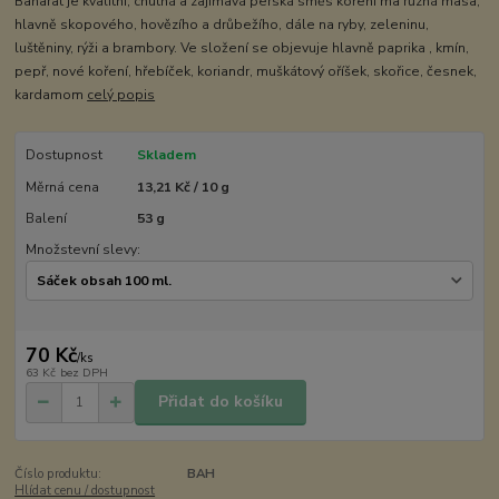
Baharat je kvalitní, chutná a zajímavá perská směs koření ma různá masa,
hlavně skopového, hovězího a drůbežího, dále na ryby, zeleninu,
luštěniny, rýži a brambory. Ve složení se objevuje hlavně paprika , kmín,
pepř, nové koření, hřebíček, koriandr, muškátový oříšek, skořice, česnek,
kardamom
celý popis
Dostupnost
Skladem
Měrná cena
13,21 Kč / 10 g
Balení
53 g
Množstevní slevy:
70 Kč
/
ks
63 Kč
bez DPH
Přidat do košíku
Číslo produktu:
BAH
Hlídat cenu / dostupnost