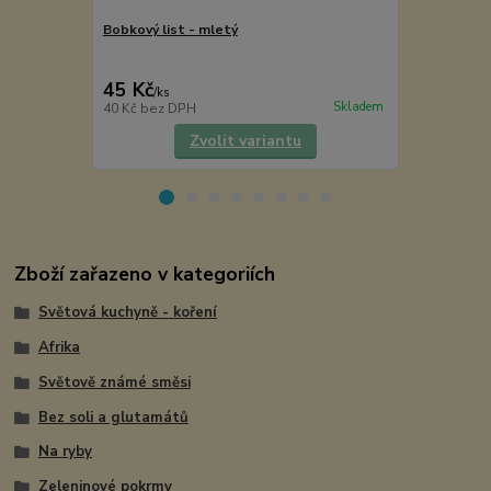
Bobkový list - mletý
8 PEPŘŮ svě
45 Kč
2 590 Kč
/
ks
Skladem
40 Kč
bez DPH
2 313 Kč
bez
Zvolit variantu
Zboží zařazeno v kategoriích
Světová kuchyně - koření
Afrika
Světově známé směsi
Bez soli a glutamátů
Na ryby
Zeleninové pokrmy