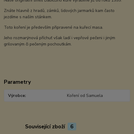
Naše originální směs Babiččino kuře vyrábíme již od roku 1999.
Znáte hlavně z hradů, zámků, lidových jarmarků kam často
jezdíme s naším stánkem.
Toto koření je především připravené na kuřecí masa.
Jeho rozmarýnová příchuť však ladí i vepřové pečeni i jiným
grilovaným či pečeným pochoutkám.
Parametry
Výrobce
Koření od Samuela
Související zboží
6