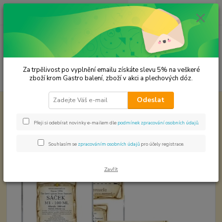
0
ks
CZK
za
0,00 Kč
Menu
Za trpělivost po vyplnění emailu získáte slevu 5% na veškeré
Hledat
zboží krom Gastro balení, zboží v akci a plechových dóz.
Odeslat
Úvod
Koření od Samuela podle způsobu použití
Babiččino kuře
Babiččino kuře
Přeji si odebírat novinky e-mailem dle
podmínek zpracování osobních údajů
.
Souhlasím se
zpracováním osobních údajů
pro účely registrace.
Zavřít