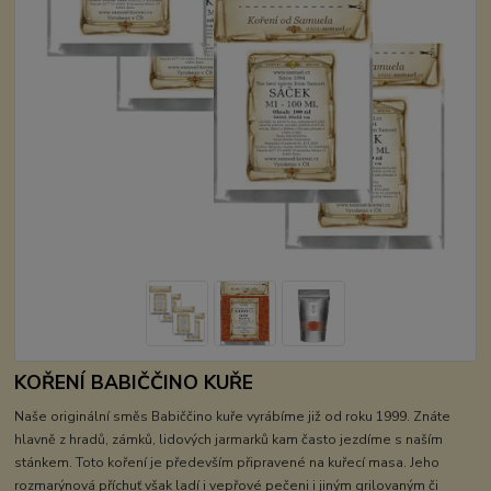
KOŘENÍ BABIČČINO KUŘE
Naše originální směs Babiččino kuře vyrábíme již od roku 1999. Znáte
hlavně z hradů, zámků, lidových jarmarků kam často jezdíme s naším
stánkem. Toto koření je především připravené na kuřecí masa. Jeho
rozmarýnová příchuť však ladí i vepřové pečeni i jiným grilovaným či