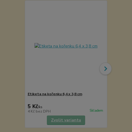
Etiketa na kořenku 6,4 x 3,8 cm
Kořenka lék
5 Kč
49 Kč
/
ks
/
ks
Skladem
4 Kč
bez DPH
40 Kč
bez D
Zvolit variantu