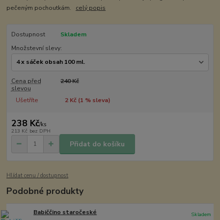
pečeným pochoutkám.
celý popis
Dostupnost
Skladem
Množstevní slevy:
Cena před
240 Kč
slevou
Ušetříte
2 Kč (
1
% sleva)
238 Kč
/
ks
213 Kč
bez DPH
Přidat do košíku
Hlídat cenu / dostupnost
Podobné produkty
Babiččino staročeské
Skladem