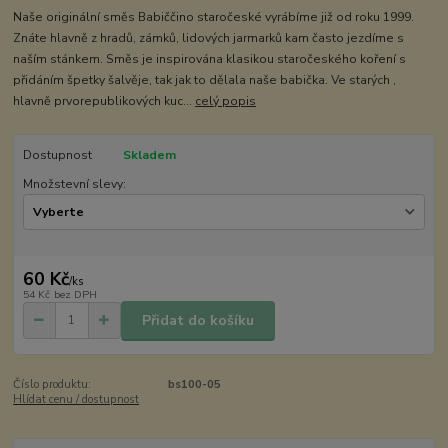
Naše originální směs Babiččino staročeské vyrábíme již od roku 1999.
Znáte hlavně z hradů, zámků, lidových jarmarků kam často jezdíme s
naším stánkem. Směs je inspirována klasikou staročeského koření s
přidáním špetky šalvěje, tak jak to dělala naše babička. Ve starých ,
hlavně prvorepublikových kuc...
celý popis
Dostupnost
Skladem
Množstevní slevy:
60 Kč
/
ks
54 Kč
bez DPH
Přidat do košíku
Číslo produktu:
bs100-05
Hlídat cenu / dostupnost