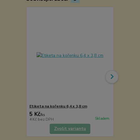
Etiketa na kořenku 6,4 x 3,8 cm
Kořenka lék
5 Kč
49 Kč
/
ks
/
ks
Skladem
4 Kč
bez DPH
40 Kč
bez D
Zvolit variantu