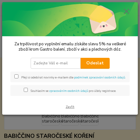
0
ks
CZK
za
0,00 Kč
Menu
Za trpělivost po vyplnění emailu získáte slevu 5% na veškeré
Hledat
zboží krom Gastro balení, zboží v akci a plechových dóz.
Odeslat
Úvod
Koření od Samuela podle způsobu použití
Bramborová jídla
Babiččino staročeské
Přeji si odebírat novinky e-mailem dle
podmínek zpracování osobních údajů
.
Babiččino staročeské
Souhlasím se
zpracováním osobních údajů
pro účely registrace.
Zavřít
BABIČČINO STAROČESKÉ KOŘENÍ