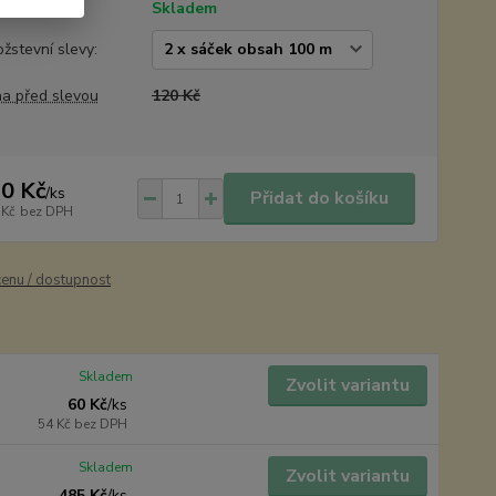
tupnost
Skladem
žstevní slevy:
a před slevou
120 Kč
0 Kč
/
ks
Přidat do košíku
 Kč
bez DPH
cenu / dostupnost
Skladem
Zvolit variantu
60 Kč
/
ks
54 Kč
bez DPH
Skladem
Zvolit variantu
485 Kč
/
ks