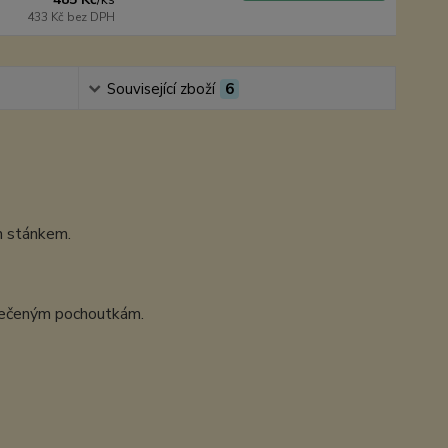
433 Kč
bez DPH
Související zboží
6
m stánkem.
i pečeným pochoutkám.