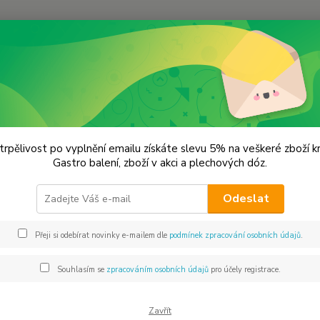
Hledat
oření od Samuela podle způsobu použití
Babiččino kuře
ččino kuře
trpělivost po vyplnění emailu získáte slevu 5% na veškeré zboží 
Gastro balení, zboží v akci a plechových dóz.
KOŘ
Odeslat
Naše o
hlavně
Přeji si odebírat novinky e-mailem dle
podmínek zpracování osobních údajů
.
stánke
rozmarý
Souhlasím se
zpracováním osobních údajů
pro účely registrace.
pečen
Zavřít