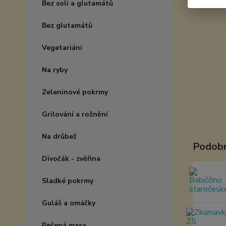
Bez soli a glutamátů
Bez glutamátů
Vegetariáni
Na ryby
Zeleninové pokrmy
Grilování a rožnění
Na drůbež
Podobn
Divočák - zvěřina
Sladké pokrmy
Guláš a omáčky
Pečená masa