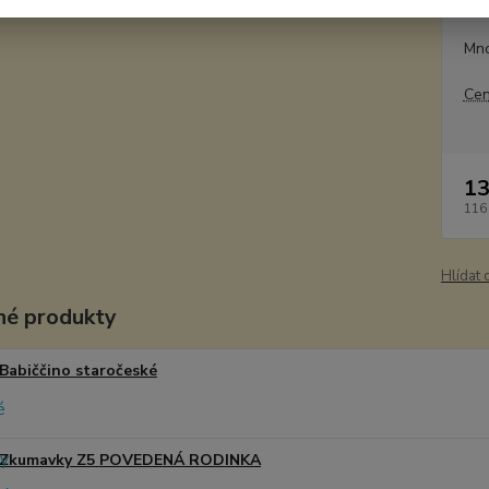
Dos
Mno
Cen
13
116
Hlídat 
é produkty
Babiččino staročeské
Zkumavky Z5 POVEDENÁ RODINKA