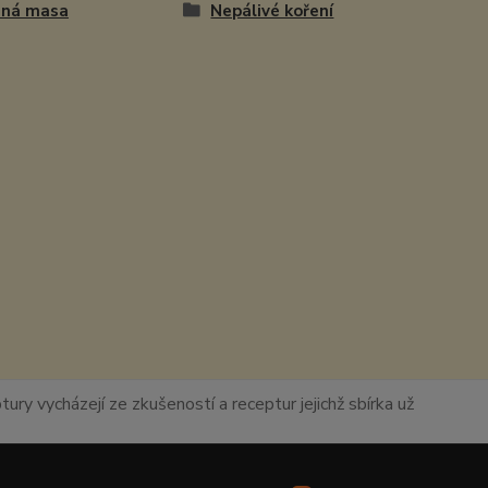
ená masa
Nepálivé koření
ury vycházejí ze zkušeností a receptur jejichž sbírka už