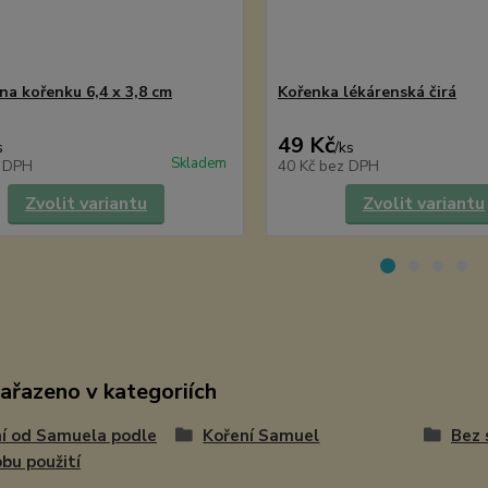
na kořenku 6,4 x 3,8 cm
Kořenka lékárenská čirá
49 Kč
s
/
ks
Skladem
 DPH
40 Kč
bez DPH
Zvolit variantu
Zvolit variantu
zařazeno v kategoriích
í od Samuela podle
Koření Samuel
Bez 
bu použití