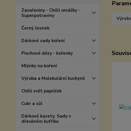
Param
Zavařeniny - Chilli omáčky -
Superpotraviny
Výrob
Černý česnek
Dárkové sady koření
Souvise
Plechové dózy - kořenky
Mlýnky na koření
Výroba a Molekulární kuchyně
Chilli svět papriček
Cukr a sůl
Dárkové kazety. Sady v
dřevěném kufříku