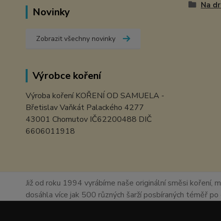
Na d
Novinky
Zobrazit všechny novinky
Výrobce koření
Výroba koření KOŘENÍ OD SAMUELA -
Břetislav Vaňkát Palackého 4277
43001 Chomutov IČ62200488 DIČ
6606011918
Již od roku 1994 vyrábíme naše originální směsi koření, m
dosáhla více jak 500 různých šarží posbíraných téměř p