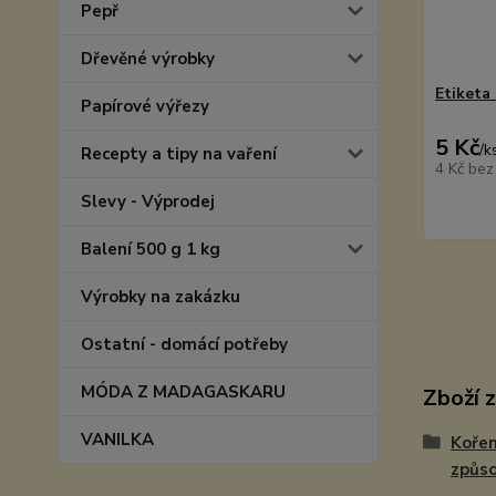
Pepř
Dřevěné výrobky
Etiketa 
Papírové výřezy
5 Kč
/
k
Recepty a tipy na vaření
4 Kč
bez
Slevy - Výprodej
Balení 500 g 1 kg
Výrobky na zakázku
Ostatní - domácí potřeby
MÓDA Z MADAGASKARU
Zboží 
VANILKA
Kořen
způso