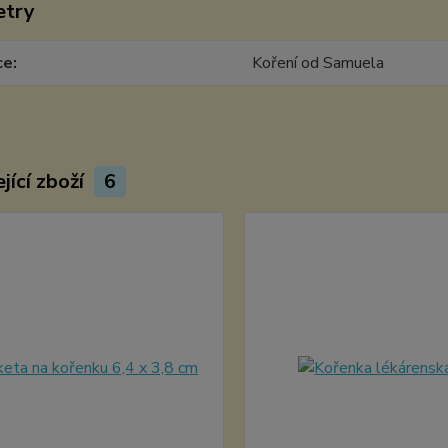
etry
ce
Koření od Samuela
jící zboží
6