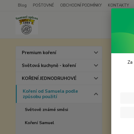
Blog
POŠTOVNÉ
OBCHODNÍ PODMÍNKY
KONTAKTY
Úvod
K
Premium koření
Babi
Za 
Světová kuchyně - koření
KOŘENÍ JEDNODRUHOVÉ
Koření od Samuela podle
způsobu použití
Světově známé směsi
Koření Samuel