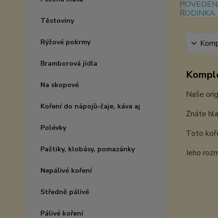
Těstoviny
Rýžové pokrmy
Kompl
Bramborová jídla
Komple
Na skopové
Naše orig
Koření do nápojů-čaje, káva aj
Znáte hla
Polévky
Toto koře
Paštiky, klobásy, pomazánky
Jeho rozm
Nepálivé koření
Středně pálivé
Pálivé koření