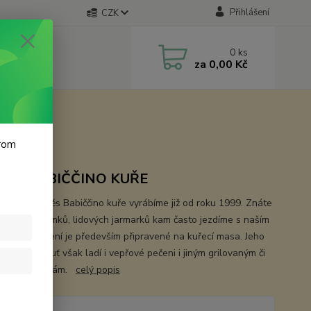
Přihlášení
CZK
0
ks
za
0,00 Kč
krom
ENÍ BABIČČINO KUŘE
riginální směs Babiččino kuře vyrábíme již od roku 1999. Znáte
 z hradů, zámků, lidových jarmarků kam často jezdíme s naším
m. Toto koření je především připravené na kuřecí masa. Jeho
nová příchuť však ladí i vepřové pečeni i jiným grilovaným či
ým pochoutkám.
celý popis