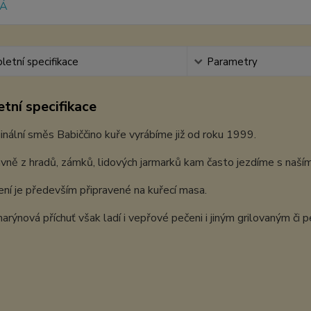
etní specifikace
Parametry
tní specifikace
inální směs Babiččino kuře vyrábíme již od roku 1999.
vně z hradů, zámků, lidových jarmarků kam často jezdíme s naší
ní je především připravené na kuřecí masa.
arýnová příchuť však ladí i vepřové pečeni i jiným grilovaným č