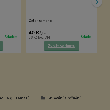
Celer semeno
WI
40 Kč
59
/
ks
Skladem
Skladem
36 Kč
bez DPH
53
Zvolit variantu
soli a glutamátů
Grilování a rožnění