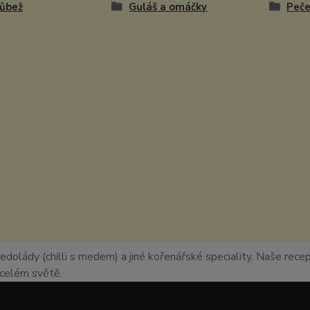
růbež
Guláš a omáčky
Peč
edolády (chilli s medem) a jiné kořenářské speciality. Naše recept
o celém světě.