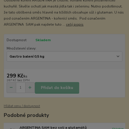
Oblíbené koření ARGENTINA je chutné, voňavé koření jihoamerické
kuchyňě. Skvěle ochutí jak masitá jídla tak i zeleninu. Nutno podotknout,
že tato oblíbená směs hlavně na tržištích obsahuje sůl i glutaman. U nás
pod označením ARGENTINA - kořenící směs. Pod označením
ARGENTINA SAM pak najdete tuto ...
celý popis
Dostupnost
Skladem
Množstevní slevy:
299 Kč
/
ks
267 Kč
bez DPH
Přidat do košíku
Hlídat cenu / dostupnost
Podobné produkty
ARGENTINA SAM bez soli a glutamátů
Skladem