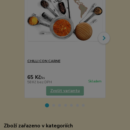
CHILLI CON CARNE
Koření pěti 
65 Kč
70 Kč
/
ks
/
ks
Skladem
58 Kč
bez DPH
63 Kč
bez D
Zvolit variantu
Zboží zařazeno v kategoriích