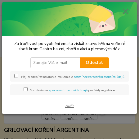
0
ks
CZK
za
0,00 Kč
Menu
Za trpělivost po vyplnění emailu získáte slevu 5% na veškeré
Hledat
zboží krom Gastro balení, zboží v akci a plechových dóz.
Odeslat
Úvod
Světová kuchyně - koření
Amerika
Argentina kořenící směs
Argentina kořenící směs
Přeji si odebírat novinky e-mailem dle
podmínek zpracování osobních údajů
.
Souhlasím se
zpracováním osobních údajů
pro účely registrace.
Zavřít
GRILOVACÍ KOŘENÍ ARGENTINA