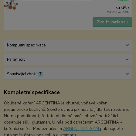
60 Kč
/
ks
54 Kč
bez DPH
Zvolit variantu
Kompletní specifikace
Parametry
Související zboží
7
Kompletní specifikace
Oblíbené koření ARGENTINA je chutné, voňavé koření
jihoamerické kuchyňě. Skvěle ochutí jak masitá jídla tak i zeleninu.
Nutno podotknout, že tato oblíbená směs hlavně na tržištích
obsahuje sůl i glutaman. U nás pod označením ARGENTINA -
kořenící směs. Pod označením
ARGENTINA SAM
pak najdete
tuto směs čistou bez soli a glutamátů.