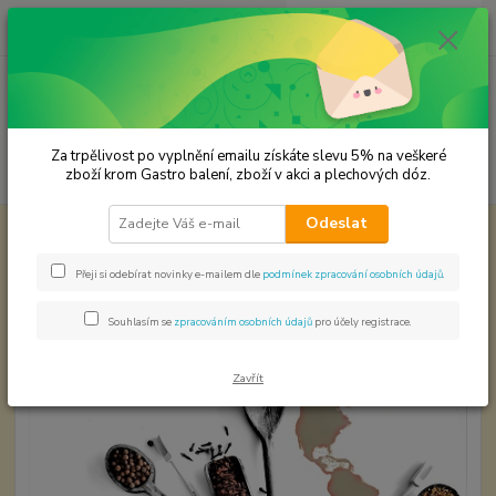
0
ks
CZK
za
0,00 Kč
Menu
Za trpělivost po vyplnění emailu získáte slevu 5% na veškeré
Hledat
zboží krom Gastro balení, zboží v akci a plechových dóz.
Odeslat
Úvod
Světová kuchyně - koření
ARGENTINA SAM bez soli a glutamátů
ARGENTINA SAM bez soli a
Přeji si odebírat novinky e-mailem dle
podmínek zpracování osobních údajů
.
glutamátů
Souhlasím se
zpracováním osobních údajů
pro účely registrace.
Zavřít