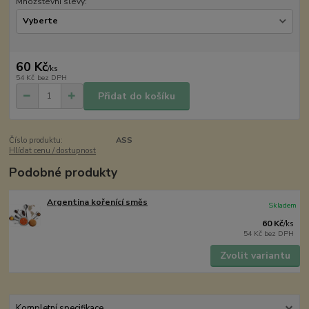
Množstevní slevy:
60 Kč
/
ks
54 Kč
bez DPH
Přidat do košíku
Číslo produktu:
ASS
Hlídat cenu / dostupnost
Podobné produkty
Argentina kořenící směs
Skladem
60 Kč
/
ks
54 Kč
bez DPH
Zvolit variantu
Kompletní specifikace