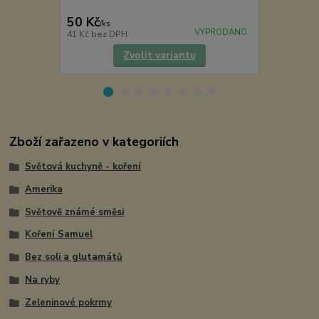
50 Kč
70 Kč
/
ks
/
ks
VYPRODÁNO.
41 Kč
bez DPH
63 Kč
bez D
Zvolit variantu
Zboží zařazeno v kategoriích
Světová kuchyně - koření
Amerika
Světově známé směsi
Koření Samuel
Bez soli a glutamátů
Na ryby
Zeleninové pokrmy