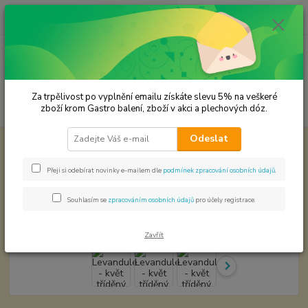
0
ks
CZK
za
0,00 Kč
Menu
Za trpělivost po vyplnění emailu získáte slevu 5% na veškeré
Hledat
zboží krom Gastro balení, zboží v akci a plechových dóz.
Odeslat
Úvod
Premium koření
Levandule - květ tříděný Prémiová kvalita
Levandule - květ tříděný
Přeji si odebírat novinky e-mailem dle
podmínek zpracování osobních údajů
.
Prémiová kvalita
Souhlasím se
zpracováním osobních údajů
pro účely registrace.
Zavřít