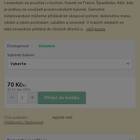
Levandule se používá i v kuchyni, hlavně ve Francii, Španělsku, Itálii, kde
je jednou ze součástí provensálských bylinek. Samotné
listylevandule můžeme přidávat ke skopové pečeni, dušenému masu,
rybám a rybím polévkám, salátům a zelenině. V malých dávkách se
také levandule přidává do různých džemů a...
celý popis
Dostupnost
Skladem
Vyberte balení
70 Kč
/
ks
63 Kč
bez DPH
Přidat do košíku
Číslo produktu:
lkp100-400
Hlídat cenu / dostupnost