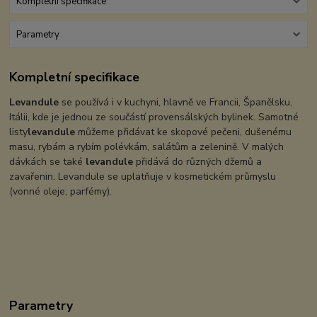
Kompletní specifikace
Parametry
Kompletní specifikace
Levandule
se používá i v kuchyni, hlavně ve Francii, Španělsku,
Itálii, kde je jednou ze součástí provensálských bylinek. Samotné
listy
levandule
můžeme přidávat ke skopové pečeni, dušenému
masu, rybám a rybím polévkám, salátům a zelenině. V malých
dávkách se také
levandule
přidává do různých džemů a
zavařenin. Levandule se uplatňuje v kosmetickém průmyslu
(vonné oleje, parfémy).
Parametry