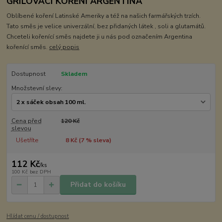
GRILOVACÍ KOŘENÍ ARGENTINA
Oblíbené koření Latinské Ameriky a též na našich farmářských trzích.
Tato směs je velice univerzální, bez přidaných látek , soli a glutamátů.
Chceteli kořenící směs najdete ji u nás pod označením Argentina
kořenící směs.
celý popis
Dostupnost
Skladem
Množstevní slevy:
Cena před
120 Kč
slevou
Ušetříte
8 Kč (
7
% sleva)
112 Kč
/
ks
100 Kč
bez DPH
Přidat do košíku
Hlídat cenu / dostupnost