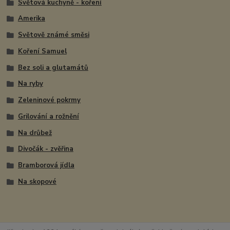
Světová kuchyně - koření
Amerika
Světově známé směsi
Koření Samuel
Bez soli a glutamátů
Na ryby
Zeleninové pokrmy
Grilování a rožnění
Na drůbež
Divočák - zvěřina
Bramborová jídla
Na skopové