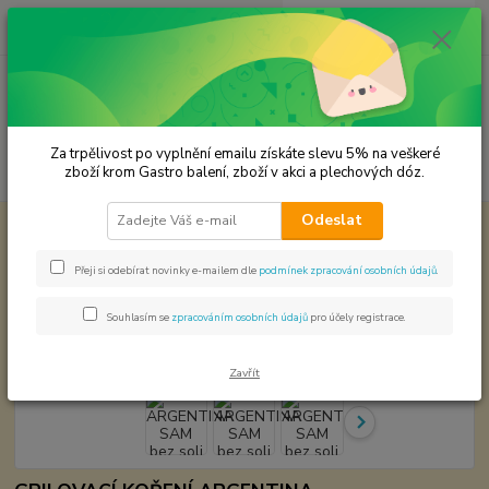
0
ks
CZK
za
0,00 Kč
Menu
Za trpělivost po vyplnění emailu získáte slevu 5% na veškeré
Hledat
zboží krom Gastro balení, zboží v akci a plechových dóz.
Odeslat
Úvod
Světová kuchyně - koření
ARGENTINA SAM bez soli a glutamátů
ARGENTINA SAM bez soli a
Přeji si odebírat novinky e-mailem dle
podmínek zpracování osobních údajů
.
glutamátů
Souhlasím se
zpracováním osobních údajů
pro účely registrace.
Zavřít