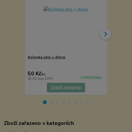
Kořenka sklo + dřevo
Levandule - 
50 Kč
70 Kč
/
ks
/
ks
VYPRODÁNO.
41 Kč
bez DPH
63 Kč
bez D
Zvolit variantu
Zboží zařazeno v kategoriích