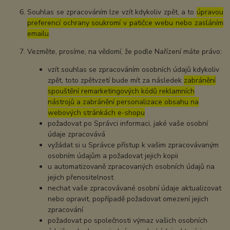
Souhlas se zpracováním lze vzít kdykoliv zpět, a to
úpravou
preferencí ochrany soukromí v patičce webu nebo zasláním
emailu
.
Vezměte, prosíme, na vědomí, že podle Nařízení máte právo:
vzít souhlas se zpracováním osobních údajů kdykoliv
zpět, toto zpětvzetí bude mít za následek
zabránění
spouštění remarketingových kódů reklamních
nástrojů a zabránění personalizace obsahu na
webových stránkách e-shopu
požadovat po Správci informaci, jaké vaše osobní
údaje zpracovává
vyžádat si u Správce přístup k vašim zpracovávaným
osobním údajům a požadovat jejich kopii
u automatizovaně zpracovaných osobních údajů na
jejich přenositelnost
nechat vaše zpracovávané osobní údaje aktualizovat
nebo opravit, popřípadě požadovat omezení jejich
zpracování
požadovat po společnosti výmaz vašich osobních