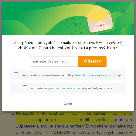
0
ks
CZK
za
0,00 Kč
Menu
Za trpělivost po vyplnění emailu získáte slevu 5% na veškeré
Hledat
zboží krom Gastro balení, zboží v akci a plechových dóz.
Odeslat
Úvod
Souhlas se zpracováním osobních údajů pro účely zobrazování
marketingových nabídek
Přeji si odebírat novinky e-mailem dle
podmínek zpracování osobních údajů
.
Souhlas se zpracováním osobních
Souhlasím se
zpracováním osobních údajů
pro účely registrace.
údajů pro účely zobrazování
marketingových nabídek
Zavřít
Udělujete tímto souhlas ……………..., se sídlem ………………, IČ
………………., zapsaná u ………………… , oddíl …, vložka …..
(dále jen
„Správce“
), aby ve smyslu nařízení Evropského parlamentu
a Rady (EU) č. 2016/679 o ochraně fyzických osob v