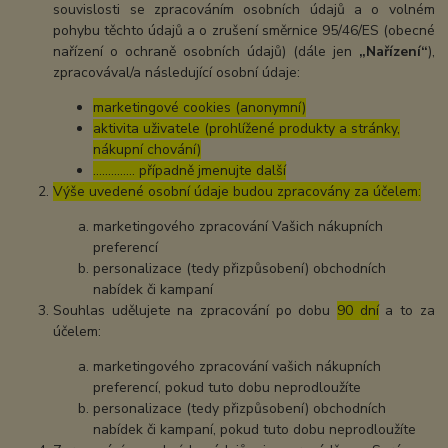
souvislosti se zpracováním osobních údajů a o volném
pohybu těchto údajů a o zrušení směrnice 95/46/ES (obecné
nařízení o ochraně osobních údajů) (dále jen
„Nařízení“
),
zpracovával/a následující osobní údaje:
marketingové cookies (anonymní)
aktivita uživatele (prohlížené produkty a stránky,
nákupní chování)
………….. případně jmenujte další
Výše uvedené osobní údaje budou zpracovány za účelem:
marketingového zpracování Vašich nákupních
preferencí
personalizace (tedy přizpůsobení) obchodních
nabídek či kampaní
Souhlas udělujete na zpracování po dobu
90 dní
a to za
účelem:
marketingového zpracování vašich nákupních
preferencí, pokud tuto dobu neprodloužíte
personalizace (tedy přizpůsobení) obchodních
nabídek či kampaní, pokud tuto dobu neprodloužíte