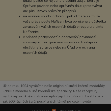
údajů, pokud se nejedná o osobní údaje, které je
Správce povinen nebo oprávněn dále zpracovávat
dle příslušných právních předpisů
na účinnou soudní ochranu, pokud máte za to, že
vaše práva podle Nařízení byla porušena v důsledku
zpracování vašich osobních údajů v rozporu s tímto
Nařízením
v případě pochybností o dodržování povinností
souvisejících se zpracováním osobních údajů se
obrátit na Správce nebo na Úřad pro ochranu
osobních údajů
Již od roku 1994 vyrábíme naše originální směsi koření, medolády
(chilli s medem) a jiné kořenářské speciality. Naše receptury
vycházejí ze zkušeností a receptur jejichž sbírka už dosáhla více
jak 500 různých šarží posbíraných téměř po celém světě.