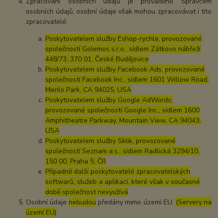
Zpracování osobních údajů je prováděno Správcem
osobních údajů, osobní údaje však mohou zpracovávat i tito
zpracovatelé:
Poskytovatelem služby Eshop-rychle, provozované
společností Golemos s.r.o., sídlem Zátkovo nábřeží
448/73, 370 01, České Budějovice
Poskytovatelem služby Facebook Ads, provozované
společností Facebook Inc., sídlem 1601 Willow Road,
Menlo Park, CA 94025, USA
Poskytovatelem služby Google AdWords,
provozované společností Google Inc., sídlem 1600
Amphitheatre Parkway, Mountain View, CA 94043,
USA
Poskytovatelem služby Sklik, provozované
společností Seznam a.s., sídlem Radlická 3294/10,
150 00, Praha 5, ČR
Případně další poskytovatelé zpracovatelských
softwarů, služeb a aplikací, které však v současné
době společnost nevyužívá
Osobní údaje
nebudou
předány mimo území EU.
(Servery na
území EU)