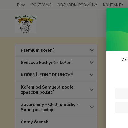
Blog
POŠTOVNÉ
OBCHODNÍ PODMÍNKY
KONTAKTY
Úvod
P
Premium koření
Za 
Prác
Světová kuchyně - koření
KOŘENÍ JEDNODRUHOVÉ
Provozov
vedeném
Koření od Samuela podle
stránce s
způsobu použití
Co js
Zavařeniny - Chilli omáčky -
Superpotraviny
Cookies j
prohlížeč
Černý česnek
zobrazit 