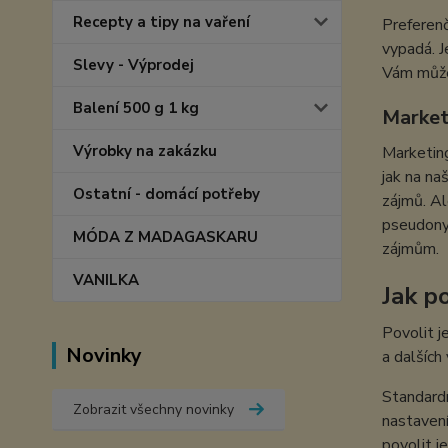
Recepty a tipy na vaření
Preferenč
vypadá. J
Slevy - Výprodej
Vám můžem
Balení 500 g 1 kg
Market
Výrobky na zakázku
Marketing
jak na na
Ostatní - domácí potřeby
zájmů. Al
pseudonym
MÓDA Z MADAGASKARU
zájmům.
VANILKA
Jak po
Povolit j
Novinky
a dalších
Standardn
Zobrazit všechny novinky
nastavení
povolit j