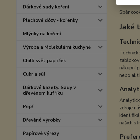
Dárkové sady koření
Sběr cook
Plechové dózy - kořenky
Jaké 
Mlýnky na koření
Techni
Výroba a Molekulární kuchyně
Technické
zabloková
Chilli svět papriček
nákupní p
Cukr a sůl
nebo akti
Dárkové kazety. Sady v
Analyt
dřevěném kufříku
Analytick
Pepř
zdroje ná
identifik
Dřevěné výrobky
našich st
Papírové výřezy
Prefer