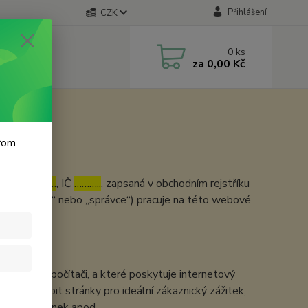
Přihlášení
CZK
0
ks
za
0,00 Kč
krom
v
…………………
, IČ
………..
, zapsaná v obchodním rejstříku
„prodávající“ nebo „správce“) pracuje na této webové
ěvníkově počítači, a které poskytuje internetový
d přizpůsobit stránky pro ideální zákaznický zážitek,
bových stránek apod.