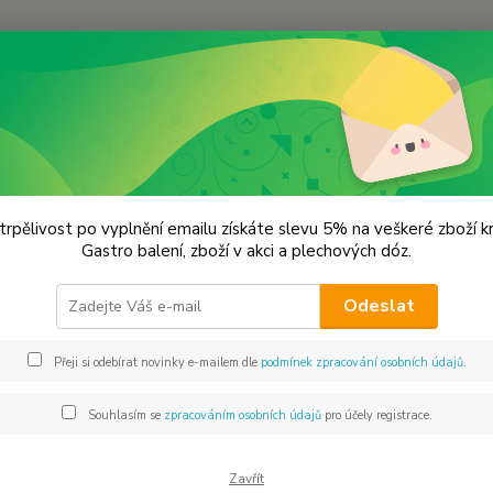
Hledat
ráce s cookies
trpělivost po vyplnění emailu získáte slevu 5% na veškeré zboží 
e s cookies
Gastro balení, zboží v akci a plechových dóz.
atel webové stránky
………….
, společnost
………..
s.r.o., se sídlem 
Odeslat
 Krajským soudem v
……….
, oddíl
……….
, vložka
……………..
(dále jen 
e soubory cookies.
Přeji si odebírat novinky e-mailem dle
podmínek zpracování osobních údajů
.
ou to cookies?
Souhlasím se
zpracováním osobních údajů
pro účely registrace.
sou krátké textové soubory, které webová stránka ukládá v návšt
 pokaždé, když se uživatel na stránku vrátí. Umožňují tak napříkla
Zavřít
určitý obsah šitý právě Vám na míru, analyzovat návštěvnost we