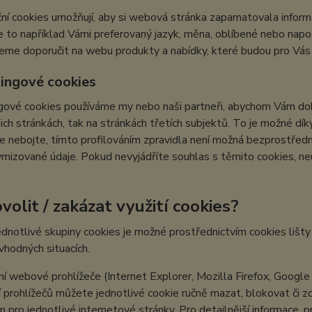
ní cookies umožňují, aby si webová stránka zapamatovala inform
e to například Vámi preferovaný jazyk, měna, oblíbené nebo nap
e doporučit na webu produkty a nabídky, které budou pro Vás c
ingové cookies
ové cookies používáme my nebo naši partneři, abychom Vám doká
šich stránkách, tak na stránkách třetích subjektů. To je možné dí
e nebojte, tímto profilováním zpravidla není možná bezprostředn
izované údaje. Pokud nevyjádříte souhlas s těmito cookies, neu
volit / zakázat využití cookies?
ednotlivé skupiny cookies je možné prostřednictvím cookies lišt
 vhodných situacích.
í webové prohlížeče (Internet Explorer, Mozilla Firefox, Google
 prohlížečů můžete jednotlivé cookie ručně mazat, blokovat či zce
en pro jednotlivé internetové stránky. Pro detailnější informace, 