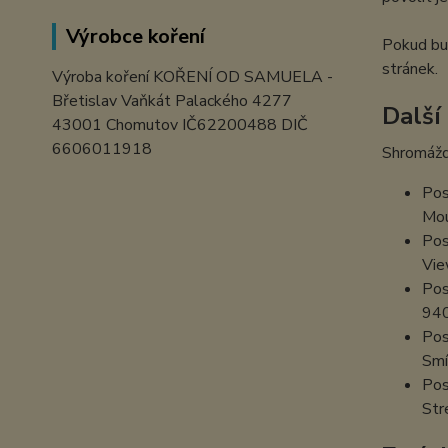
Výrobce koření
Pokud bud
stránek.
Výroba koření KOŘENÍ OD SAMUELA -
Břetislav Vaňkát Palackého 4277
Další
43001 Chomutov IČ62200488 DIČ
6606011918
Shromážd
Pos
Mou
Pos
Vie
Pos
94
Pos
Smí
Pos
Str