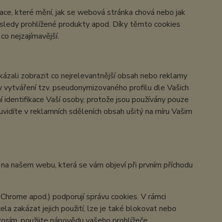
ace, které mění, jak se webová stránka chová nebo jak
osledy prohlížené produkty apod. Díky těmto cookies
o nejzajímavější.
zali zobrazit co nejrelevantnější obsah nebo reklamy
ky vytváření tzv. pseudonymizovaného profilu dle Vašich
í identifikace Vaší osoby, protože jsou používány pouze
vidíte v reklamních sděleních obsah ušitý na míru Vašim
y na našem webu, která se vám objeví při prvním příchodu
 Chrome apod.) podporují správu cookies. V rámci
la zakázat jejich použití, lze je také blokovat nebo
prosím, použijte nápovědu vašeho prohlížeče.