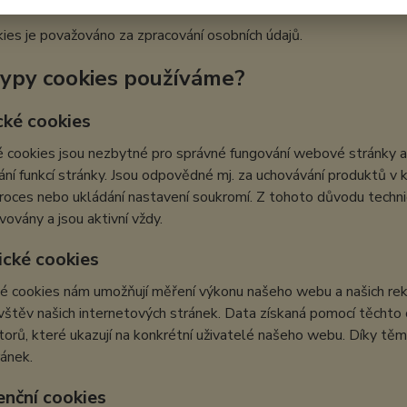
ies je považováno za zpracování osobních údajů.
typy cookies používáme?
cké cookies
 cookies jsou nezbytné pro správné fungování webové stránky a 
ní funkcí stránky. Jsou odpovědné mj. za uchovávání produktů v ko
roces nebo ukládání nastavení soukromí. Z tohoto důvodu techn
vovány a jsou aktivní vždy.
ické cookies
é cookies nám umožňují měření výkonu našeho webu a našich rek
vštěv našich internetových stránek. Data získaná pomocí těcht
átorů, které ukazují na konkrétní uživatelé našeho webu. Díky 
ránek.
enční cookies