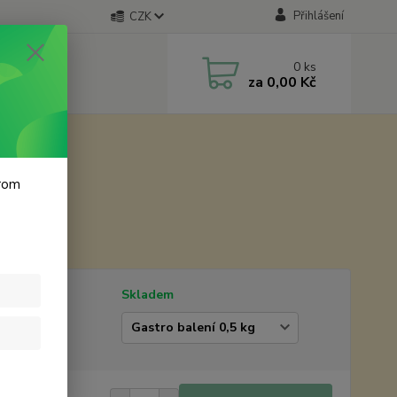
Přihlášení
CZK
0
ks
za
0,00 Kč
krom
ý popis
tupnost
Skladem
erte balení