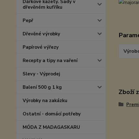
Dárkové kazety. Sady v
dřevěném kufříku
Pepř
Dřevěné výrobky
Param
Papírové výřezy
Výrob
Recepty a tipy na vaření
Slevy - Výprodej
Balení 500 g 1 kg
Zboží 
Výrobky na zakázku
Prem
Ostatní - domácí potřeby
MÓDA Z MADAGASKARU