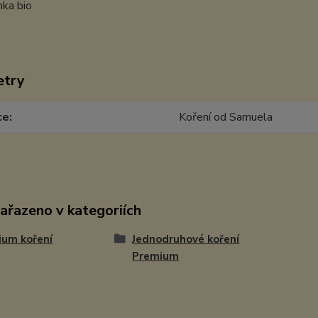
etry
ce
Koření od Samuela
zařazeno v kategoriích
ium koření
Jednodruhové koření
Premium