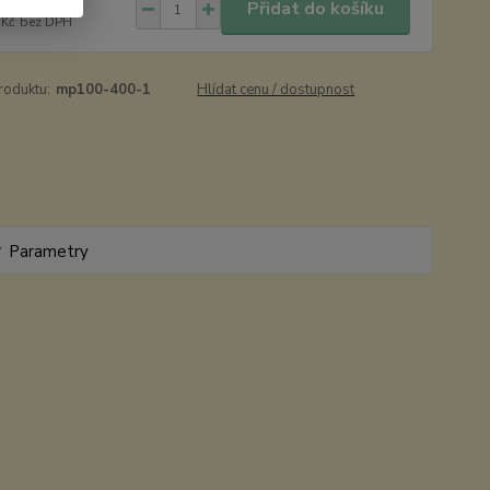
9 Kč
/
ks
Přidat do košíku
 Kč
bez DPH
roduktu:
mp100-400-1
Hlídat cenu / dostupnost
Parametry