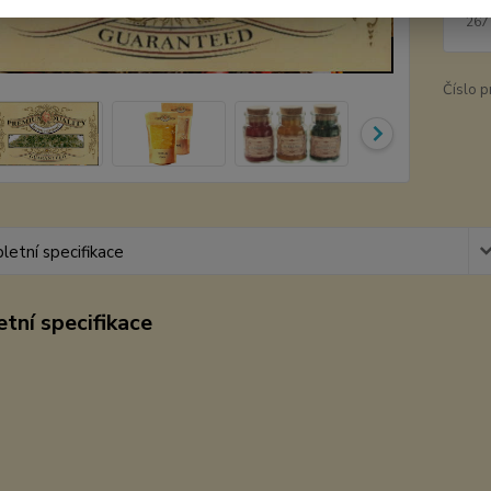
29
267
Číslo p
etní specifikace
tní specifikace