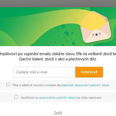
Hledat
remium koření
Majoránka list Prémivá kvalita
ránka list Prémivá kvalita
trpělivost po vyplnění emailu získáte slevu 5% na veškeré zboží 
Gastro balení, zboží v akci a plechových dóz.
cel
Odeslat
Přeji si odebírat novinky e-mailem dle
podmínek zpracování osobních údajů
.
Dos
Vyb
Souhlasím se
zpracováním osobních údajů
pro účely registrace.
Zavřít