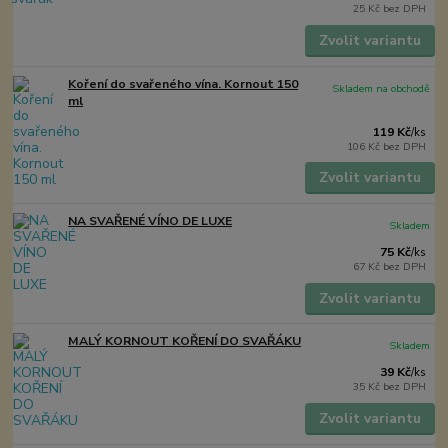
25 Kč
bez DPH
Zvolit variantu
Koření do svařeného vína. Kornout 150
Skladem na obchodě
ml
119 Kč
/
ks
106 Kč
bez DPH
Zvolit variantu
NA SVAŘENÉ VÍNO DE LUXE
Skladem
75 Kč
/
ks
67 Kč
bez DPH
Zvolit variantu
MALÝ KORNOUT KOŘENÍ DO SVAŘÁKU
Skladem
39 Kč
/
ks
35 Kč
bez DPH
Zvolit variantu