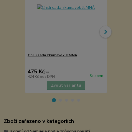
Chilli sada zkumavek JEMNÁ
Čistý extrak
475 Kč
370 Kč
/
ks
/
ks
Skladem
424 Kč
bez DPH
330 Kč
bez 
Zvolit variantu
Zboží zařazeno v kategoriích
Koření od Samuela podle způsobu použití