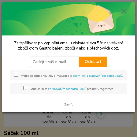
0
ks
CZK
za
0,00 Kč
Menu
Za trpělivost po vyplnění emailu získáte slevu 5% na veškeré
Hledat
zboží krom Gastro balení, zboží v akci a plechových dóz.
Odeslat
Úvod
Koření od Samuela podle způsobu použití
Koření do svařáku a
punče
Přeji si odebírat novinky e-mailem dle
podmínek zpracování osobních údajů
.
Koření do svařáku a punče
Souhlasím se
zpracováním osobních údajů
pro účely registrace.
Zavřít
Sáček 100 ml