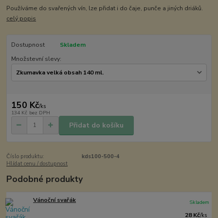
Používáme do svařených vín, lze přidat i do čaje, punče a jiných driáků.
celý popis
Dostupnost
Skladem
Množstevní slevy:
150 Kč
/
ks
134 Kč
bez DPH
Přidat do košíku
Číslo produktu:
kds100-500-4
Hlídat cenu / dostupnost
Podobné produkty
Vánoční svařák
Skladem
28 Kč
/
ks