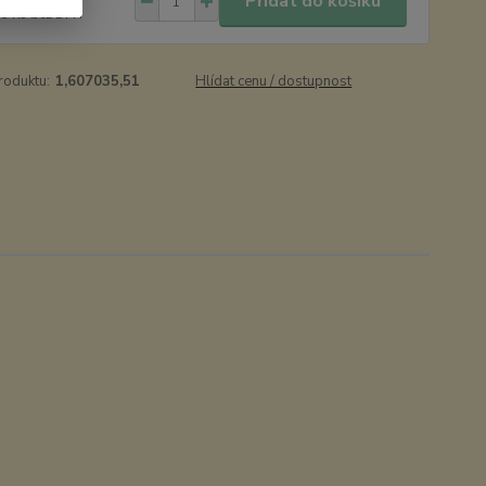
Přidat do košíku
65 Kč
bez DPH
roduktu:
1,607035,51
Hlídat cenu / dostupnost