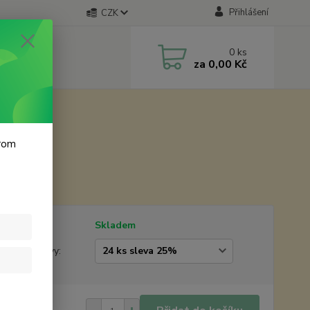
Přihlášení
CZK
0
ks
za
0,00 Kč
krom
18x4 cm
tupnost
Skladem
žstevní slevy:
862 Kč
/
ks