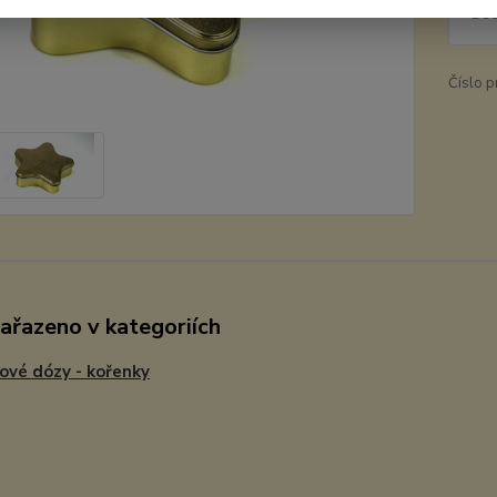
2 3
Číslo p
zařazeno v kategoriích
ové dózy - kořenky