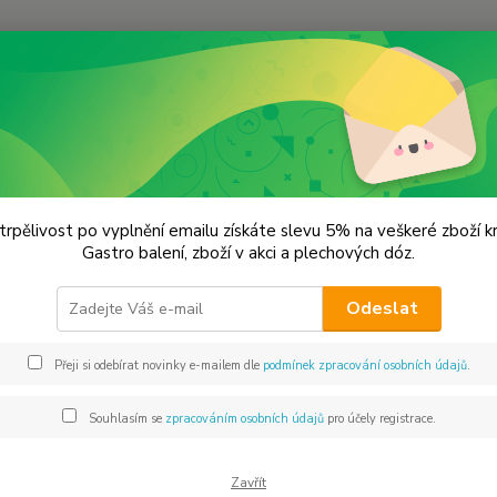
Hledat
lechové dózy - kořenky
Hvězda plechová dóza zlatá
da plechová dóza zlatá
trpělivost po vyplnění emailu získáte slevu 5% na veškeré zboží 
Gastro balení, zboží v akci a plechových dóz.
18x
Odeslat
Dos
Přeji si odebírat novinky e-mailem dle
podmínek zpracování osobních údajů
.
Mno
Souhlasím se
zpracováním osobních údajů
pro účely registrace.
Zavřít
2 