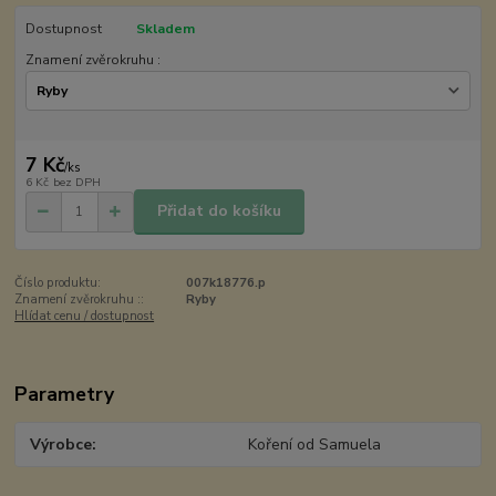
Dostupnost
Skladem
Znamení zvěrokruhu :
7 Kč
/
ks
6 Kč
bez DPH
Přidat do košíku
Číslo produktu:
007k18776.p
Znamení zvěrokruhu ::
Ryby
Hlídat cenu / dostupnost
Parametry
Výrobce
Koření od Samuela