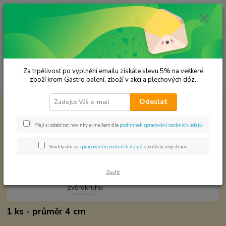
0
ks
CZK
za
0,00 Kč
Menu
Za trpělivost po vyplnění emailu získáte slevu 5% na veškeré
Hledat
zboží krom Gastro balení, zboží v akci a plechových dóz.
Odeslat
Úvod
Papírové výřezy
Znamení zvěrokruhu
Znamení zvěrokruhu
Přeji si odebírat novinky e-mailem dle
podmínek zpracování osobních údajů
.
Souhlasím se
zpracováním osobních údajů
pro účely registrace.
Zavřít
1 ks - průměr 4 cm