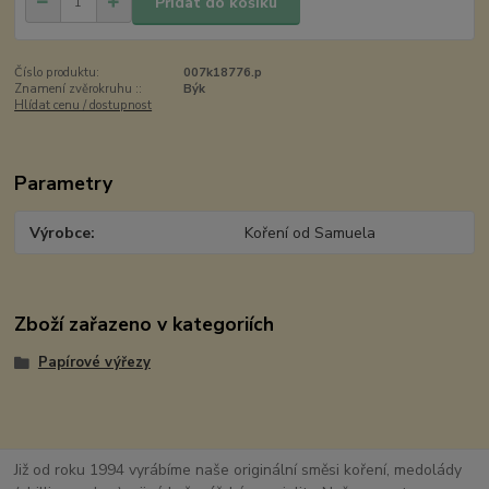
Přidat do košíku
Číslo produktu:
007k18776.p
Znamení zvěrokruhu ::
Býk
Hlídat cenu / dostupnost
Parametry
Výrobce
Koření od Samuela
Zboží zařazeno v kategoriích
Papírové výřezy
Již od roku 1994 vyrábíme naše originální směsi koření, medolády