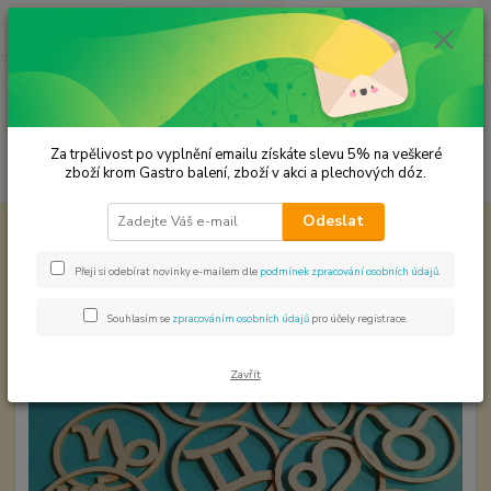
0
ks
CZK
za
0,00 Kč
Menu
Za trpělivost po vyplnění emailu získáte slevu 5% na veškeré
Hledat
zboží krom Gastro balení, zboží v akci a plechových dóz.
Odeslat
Úvod
Papírové výřezy
Znamení zvěrokruhu
Znamení zvěrokruhu
Přeji si odebírat novinky e-mailem dle
podmínek zpracování osobních údajů
.
Souhlasím se
zpracováním osobních údajů
pro účely registrace.
Zavřít