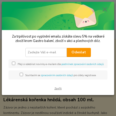
0
ks
CZK
za
0,00 Kč
Menu
Hledat
Za trpělivost po vyplnění emailu získáte slevu 5% na veškeré
zboží krom Gastro balení, zboží v akci a plechových dóz.
Úvod
Premium koření
Zázvor sekaný granule cca 2 mm.
Odeslat
Zázvor sekaný granule cca 2 mm.
Přeji si odebírat novinky e-mailem dle
podmínek zpracování osobních údajů
.
Souhlasím se
zpracováním osobních údajů
pro účely registrace.
Zavřít
Lékárenská kořenka hnědá, obsah 100 ml.
Zázvor je jedno z nejstarších koření, které pochází z asijského
kontinentu. Zázvor je nedílnou součástí indické a čínské kuchyně. Jako