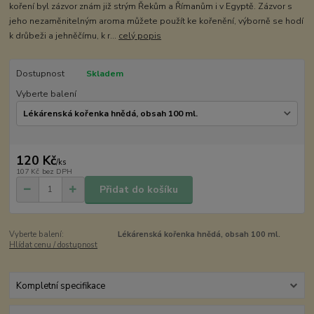
koření byl zázvor znám již strým Řekům a Římanům i v Egyptě. Zázvor s
jeho nezaměnitelným aroma můžete použít ke kořenění, výborně se hodí
k drůbeži a jehněčímu, k r...
celý popis
Dostupnost
Skladem
Vyberte balení
120 Kč
/
ks
107 Kč
bez DPH
Přidat do košíku
Vyberte balení:
Lékárenská kořenka hnědá, obsah 100 ml.
Hlídat cenu / dostupnost
Kompletní specifikace