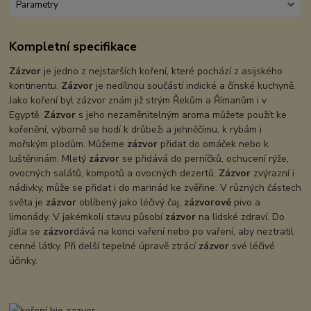
Parametry
Kompletní specifikace
Zázvor
je jedno z nejstarších koření, které pochází z asijského
kontinentu.
Zázvor
je nedílnou součástí indické a čínské kuchyně.
Jako koření byl zázvor znám již strým Řekům a Římanům i v
Egyptě.
Zázvor
s jeho nezaměnitelným aroma můžete použít ke
kořenění, výborně se hodí k drůbeži a jehněčímu, k rybám i
mořským plodům. Můžeme
zázvor
přidat do omáček nebo k
luštěninám. Mletý
zázvor
se přidává do perníčků, ochucení rýže,
ovocných salátů, kompotů a ovocných dezertů.
Zázvor
zvýrazní i
nádivky, může se přidat i do marinád ke zvěřine. V různých částech
světa je
zázvor
oblíbený jako léčivý čaj,
zázvorové
pivo a
limonády. V jakémkoli stavu působí
zázvor
na lidské zdraví. Do
jídla se
zázvor
dává na konci vaření nebo po vaření, aby neztratil
cenné látky. Při delší tepelné úpravě ztrácí
zázvor
své léčivé
účinky.