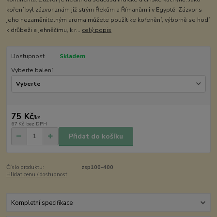
koření byl zázvor znám již strým Řekům a Římanům i v Egyptě. Zázvor s
jeho nezaměnitelným aroma můžete použít ke kořenění, výborně se hodí
k drůbeži a jehněčímu, k r...
celý popis
Dostupnost
Skladem
Vyberte balení
75 Kč
/
ks
67 Kč
bez DPH
Přidat do košíku
Číslo produktu:
zsp100-400
Hlídat cenu / dostupnost
Kompletní specifikace