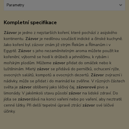
Parametry
Kompletní specifikace
Zázvor
je jedno z nejstarších koření, které pochází z asijského
kontinentu.
Zázvor
je nedílnou součástí indické a čínské kuchyně.
Jako koření byl zázvor znám již strým Řekům a Římanům i v
Egyptě.
Zázvor
s jeho nezaměnitelným aroma můžete použít ke
kořenění, výborně se hodí k drůbeži a jehněčímu, k rybám i
mořským plodům. Můžeme
zázvor
přidat do omáček nebo k
luštěninám. Mletý
zázvor
se přidává do perníčků, ochucení rýže,
ovocných salátů, kompotů a ovocných dezertů.
Zázvor
zvýrazní i
nádivky, může se přidat i do marinád ke zvěřine. V různých částech
světa je
zázvor
oblíbený jako léčivý čaj,
zázvorové
pivo a
limonády. V jakémkoli stavu působí
zázvor
na lidské zdraví. Do
jídla se
zázvor
dává na konci vaření nebo po vaření, aby neztratil
cenné látky. Při delší tepelné úpravě ztrácí
zázvor
své léčivé
účinky.