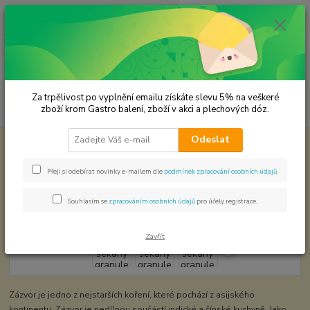
0
ks
CZK
za
0,00 Kč
Menu
Za trpělivost po vyplnění emailu získáte slevu 5% na veškeré
Hledat
zboží krom Gastro balení, zboží v akci a plechových dóz.
Odeslat
Úvod
Premium koření
Zázvor sekaný granule cca 2 mm.
Zázvor sekaný granule cca 2 mm.
Přeji si odebírat novinky e-mailem dle
podmínek zpracování osobních údajů
.
Souhlasím se
zpracováním osobních údajů
pro účely registrace.
Zavřít
Zázvor je jedno z nejstarších koření, které pochází z asijského
kontinentu. Zázvor je nedílnou součástí indické a čínské kuchyně. Jako