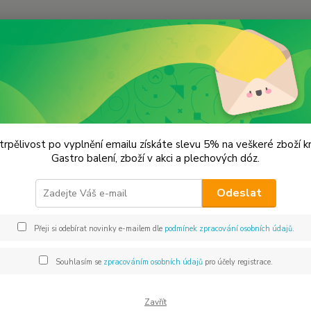
Hledat
apírové výřezy
Všechno nejlepší
hno nejlepší
trpělivost po vyplnění emailu získáte slevu 5% na veškeré zboží 
Gastro balení, zboží v akci a plechových dóz.
Výře
Odeslat
Dos
Přeji si odebírat novinky e-mailem dle
podmínek zpracování osobních údajů
.
Souhlasím se
zpracováním osobních údajů
pro účely registrace.
16
13 
Zavřít