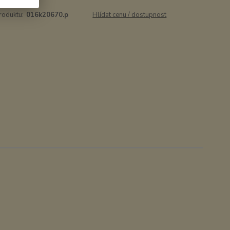
roduktu:
016k20670.p
Hlídat cenu / dostupnost