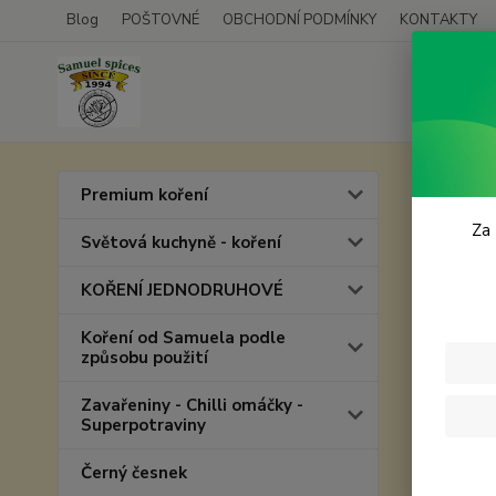
Blog
POŠTOVNÉ
OBCHODNÍ PODMÍNKY
KONTAKTY
Úvod
P
Premium koření
Všec
Za 
Světová kuchyně - koření
KOŘENÍ JEDNODRUHOVÉ
Koření od Samuela podle
způsobu použití
Zavařeniny - Chilli omáčky -
Superpotraviny
Černý česnek