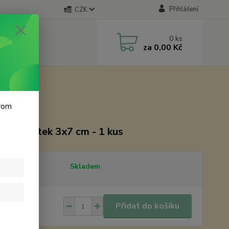
Přihlášení
CZK
0
ks
za
0,00 Kč
krom
z čtyřlístek 3x7 cm - 1 kus
tupnost
Skladem
 Kč
/
ks
Přidat do košíku
Kč
bez DPH