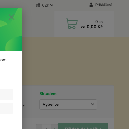
Přihlášení
CZK
0
ks
za
0,00 Kč
krom
17 cm
tupnost
Skladem
žstevní slevy:
 Kč
/
ks