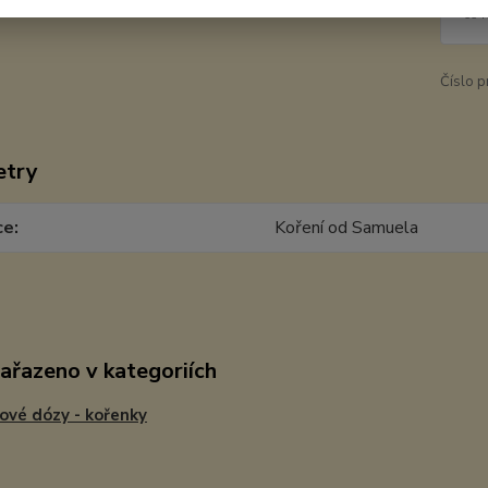
65 
Číslo p
etry
ce
Koření od Samuela
zařazeno v kategoriích
ové dózy - kořenky