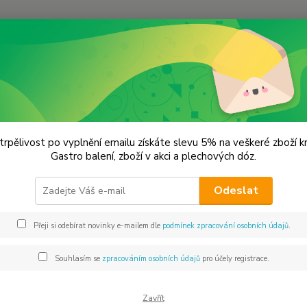
Hledat
lechové dózy - kořenky
Velká dóza Drak - černá VÝPRODEJ
á dóza Drak - černá VÝPRODEJ
trpělivost po vyplnění emailu získáte slevu 5% na veškeré zboží 
Gastro balení, zboží v akci a plechových dóz.
13x
Odeslat
Dos
Přeji si odebírat novinky e-mailem dle
podmínek zpracování osobních údajů
.
Mno
Souhlasím se
zpracováním osobních údajů
pro účely registrace.
Zavřít
79