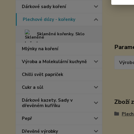
Dárkové sady koření
Plechové dózy - kořenky
Skleněné kořenky. Sklo
Param
Mlýnky na koření
Výroba a Molekulární kuchyně
Výrob
Chilli svět papriček
Cukr a sůl
Dárkové kazety. Sady v
Zboží 
dřevěném kufříku
Plech
Pepř
Dřevěné výrobky