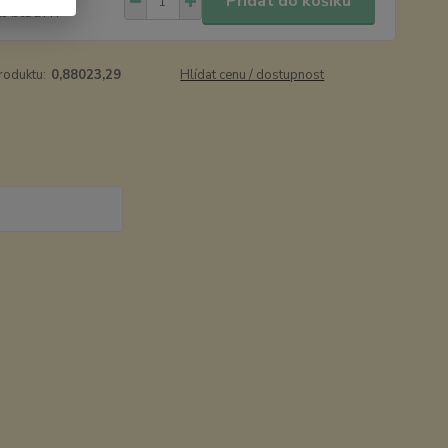
Přidat do košíku
Kč
bez DPH
roduktu:
0,88023,29
Hlídat cenu / dostupnost