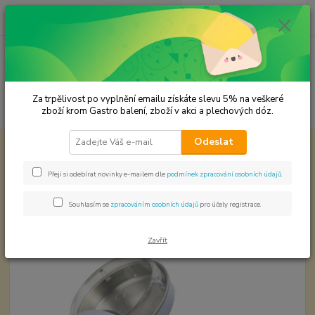
0
ks
CZK
za
0,00 Kč
Menu
Za trpělivost po vyplnění emailu získáte slevu 5% na veškeré
Hledat
zboží krom Gastro balení, zboží v akci a plechových dóz.
Odeslat
Úvod
Plechové dózy - kořenky
Velikonoční mini dóza
Velikonoční mini dóza
Přeji si odebírat novinky e-mailem dle
podmínek zpracování osobních údajů
.
Souhlasím se
zpracováním osobních údajů
pro účely registrace.
Zavřít