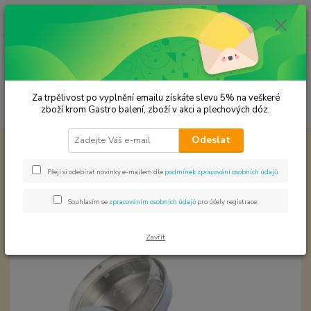
0
ks
CZK
za
0,00 Kč
Menu
Za trpělivost po vyplnění emailu získáte slevu 5% na veškeré
Hledat
zboží krom Gastro balení, zboží v akci a plechových dóz.
Odeslat
Úvod
Plechové dózy - kořenky
Velikonoční mini dóza
Velikonoční mini dóza
Přeji si odebírat novinky e-mailem dle
podmínek zpracování osobních údajů
.
Souhlasím se
zpracováním osobních údajů
pro účely registrace.
Zavřít