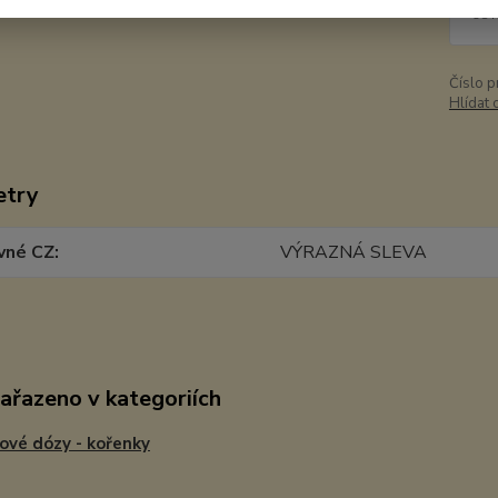
98 
Číslo p
Hlídat 
etry
vné CZ
VÝRAZNÁ SLEVA
zařazeno v kategoriích
ové dózy - kořenky