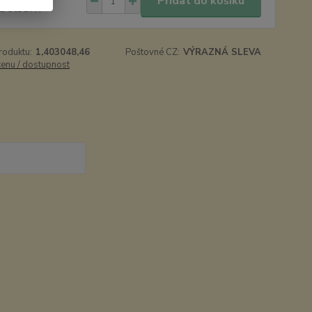
Přidat do košíku
Kč
bez DPH
roduktu:
1,403048,46
Poštovné CZ:
VÝRAZNÁ SLEVA
cenu / dostupnost