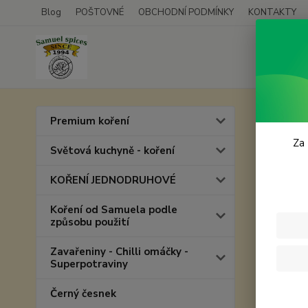
Blog
POŠTOVNÉ
OBCHODNÍ PODMÍNKY
KONTAKTY
Úvod
P
Premium koření
Váno
Za 
Světová kuchyně - koření
KOŘENÍ JEDNODRUHOVÉ
Koření od Samuela podle
způsobu použití
Zavařeniny - Chilli omáčky -
Superpotraviny
Černý česnek