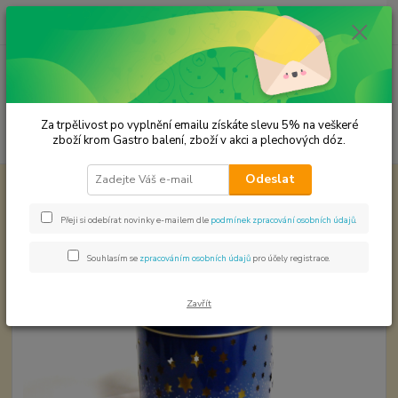
0
ks
CZK
za
0,00 Kč
Menu
Za trpělivost po vyplnění emailu získáte slevu 5% na veškeré
Hledat
zboží krom Gastro balení, zboží v akci a plechových dóz.
Odeslat
Úvod
Plechové dózy - kořenky
Vánoční dóza na svíčku
Vánoční dóza na svíčku
Přeji si odebírat novinky e-mailem dle
podmínek zpracování osobních údajů
.
Souhlasím se
zpracováním osobních údajů
pro účely registrace.
Zavřít