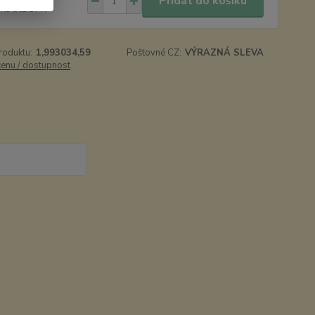
Přidat do košíku
 Kč
bez DPH
roduktu:
1,993034,59
Poštovné CZ:
VÝRAZNÁ SLEVA
cenu / dostupnost