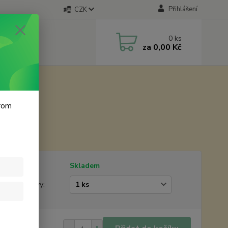
Přihlášení
CZK
0
ks
za
0,00 Kč
krom
12 cm
tupnost
Skladem
žstevní slevy:
0 Kč
/
ks