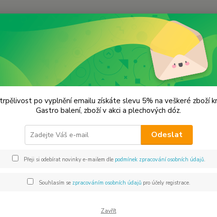
Hledat
lechové dózy - kořenky
Vánoční dóza na svíčku
ční dóza na svíčku
trpělivost po vyplnění emailu získáte slevu 5% na veškeré zboží 
Gastro balení, zboží v akci a plechových dóz.
11x
Odeslat
Dos
Přeji si odebírat novinky e-mailem dle
podmínek zpracování osobních údajů
.
Mno
Souhlasím se
zpracováním osobních údajů
pro účely registrace.
Zavřít
16