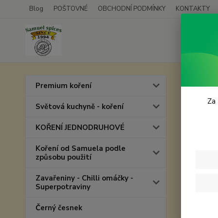
Blog
POŠTOVNÉ
OBCHODNÍ PODMÍNKY
KONTAKTY
Úvod
P
Premium koření
Váno
Za 
Světová kuchyně - koření
KOŘENÍ JEDNODRUHOVÉ
Koření od Samuela podle
způsobu použití
Zavařeniny - Chilli omáčky -
Superpotraviny
Černý česnek