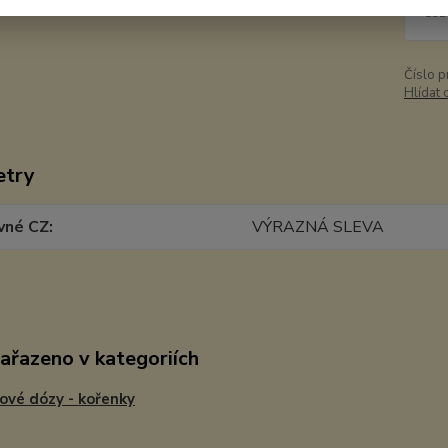
132
Číslo p
Hlídat 
etry
vné CZ
VÝRAZNÁ SLEVA
zařazeno v kategoriích
ové dózy - kořenky