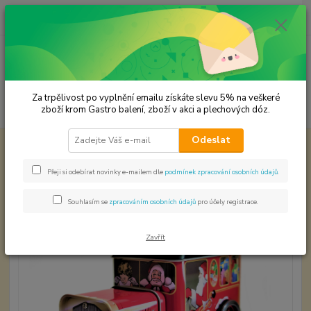
0
ks
CZK
za
0,00 Kč
Menu
Za trpělivost po vyplnění emailu získáte slevu 5% na veškeré
Hledat
zboží krom Gastro balení, zboží v akci a plechových dóz.
Odeslat
Úvod
Plechové dózy - kořenky
Vánoční auto s hracím strojkem
Vánoční auto s hracím strojkem
Přeji si odebírat novinky e-mailem dle
podmínek zpracování osobních údajů
.
Souhlasím se
zpracováním osobních údajů
pro účely registrace.
Zavřít