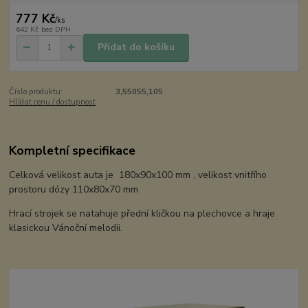
777 Kč
/
ks
642 Kč
bez DPH
Přidat do košíku
Číslo produktu:
3,55055,105
Hlídat cenu / dostupnost
Kompletní specifikace
Celková velikost auta je 180x90x100 mm , velikost vnitřího
prostoru dózy 110x80x70 mm
Hrací strojek se natahuje přední kličkou na plechovce a hraje
klasickou Vánoční melodii.