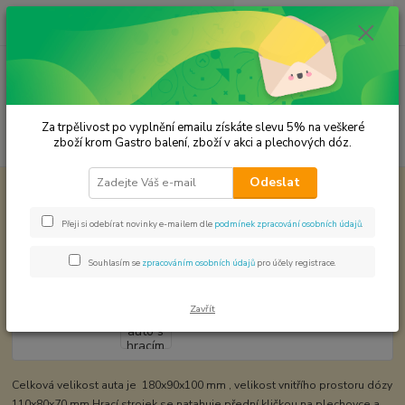
0
ks
CZK
za
0,00 Kč
Menu
Za trpělivost po vyplnění emailu získáte slevu 5% na veškeré
Hledat
zboží krom Gastro balení, zboží v akci a plechových dóz.
Odeslat
Úvod
Plechové dózy - kořenky
Vánoční auto s hracím strojkem
Vánoční auto s hracím strojkem
Přeji si odebírat novinky e-mailem dle
podmínek zpracování osobních údajů
.
Souhlasím se
zpracováním osobních údajů
pro účely registrace.
Zavřít
Celková velikost auta je 180x90x100 mm , velikost vnitřího prostoru dózy
110x80x70 mm Hrací strojek se natahuje přední kličkou na plechovce a