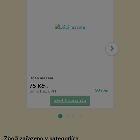
Dátá masala
Dary moře -
75 Kč
65 Kč
/
ks
/
ks
Skladem
67 Kč
bez DPH
58 Kč
bez D
Zvolit variantu
Zboží zařazeno v kategoriích