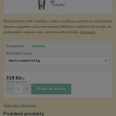
Řecká kořenící směs Tzatziky ( caciky ) na přípravu pokrmu ze strouhaných
okurek s jogurtem a olivovým olejem. Můžete ji rovněž použít na ryby, do
pomazánek, majonéz nebo zeleninových polévek.
celý popis
Dostupnost
Skladem
Množstevní slevy:
319 Kč
/
ks
285 Kč
bez DPH
Přidat do košíku
Hlídat cenu / dostupnost
Podobné produkty