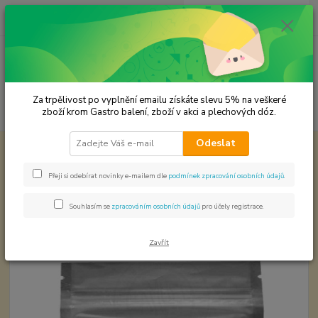
0
ks
CZK
za
0,00 Kč
Menu
Za trpělivost po vyplnění emailu získáte slevu 5% na veškeré
Hledat
zboží krom Gastro balení, zboží v akci a plechových dóz.
Odeslat
Úvod
Koření od Samuela podle způsobu použití
Tzatziky
Tzatziky
Přeji si odebírat novinky e-mailem dle
podmínek zpracování osobních údajů
.
Souhlasím se
zpracováním osobních údajů
pro účely registrace.
Zavřít