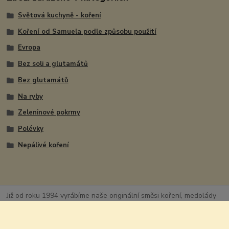
Světová kuchyně - koření
Koření od Samuela podle způsobu použití
Evropa
Bez soli a glutamátů
Bez glutamátů
Na ryby
Zeleninové pokrmy
Polévky
Nepálivé koření
Již od roku 1994 vyrábíme naše originální směsi koření, medolády
(chilli s medem) a jiné kořenářské speciality. Naše receptury
vycházejí ze zkušeností a receptur jejichž sbírka už dosáhla více
jak 500 různých šarží posbíraných téměř po celém světě.