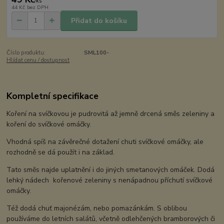
/
ks
44 Kč
bez DPH
Přidat do košíku
Číslo produktu:
SML100-
Hlídat cenu / dostupnost
Kompletní specifikace
Koření na svíčkovou je pudrovitá až jemně drcená směs zeleniny a
koření do svíčkové omáčky.
Vhodná spíš na závěrečné dotažení chuti svíčkové omáčky, ale
rozhodně se dá použít i na základ.
Tato směs najde uplatnění i do jiných smetanových omáček. Dodá
lehký nádech kořenové zeleniny s nenápadnou příchutí svíčkové
omáčky.
Též dodá chuť majonézám, nebo pomazánkám. S oblibou
používáme do letních salátů, včetně odlehčených bramborových či