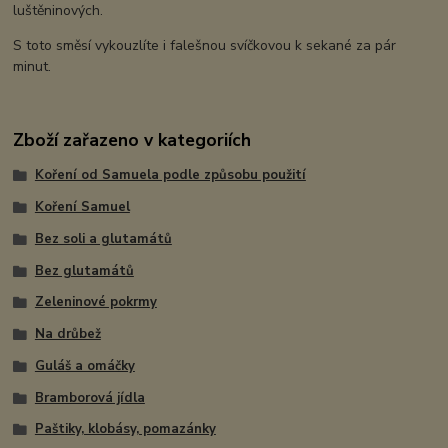
luštěninových.
S toto směsí vykouzlíte i falešnou svíčkovou k sekané za pár
minut.
Zboží zařazeno v kategoriích
Koření od Samuela podle způsobu použití
Koření Samuel
Bez soli a glutamátů
Bez glutamátů
Zeleninové pokrmy
Na drůbež
Guláš a omáčky
Bramborová jídla
Paštiky, klobásy, pomazánky