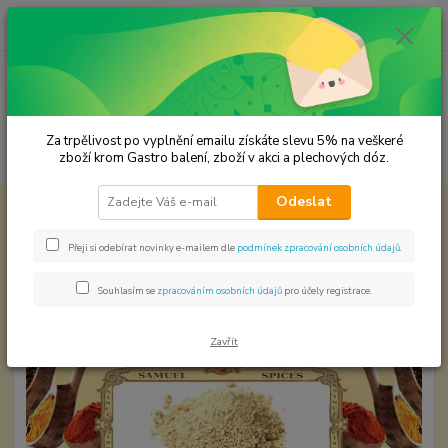
0
ks
CZK
za
0,00 Kč
Menu
Za trpělivost po vyplnění emailu získáte slevu 5% na veškeré
Hledat
zboží krom Gastro balení, zboží v akci a plechových dóz.
Odeslat
Úvod
Koření od Samuela podle způsobu použití
Svíčková mletá
Svíčková mletá
Přeji si odebírat novinky e-mailem dle
podmínek zpracování osobních údajů
.
Souhlasím se
zpracováním osobních údajů
pro účely registrace.
Zavřít