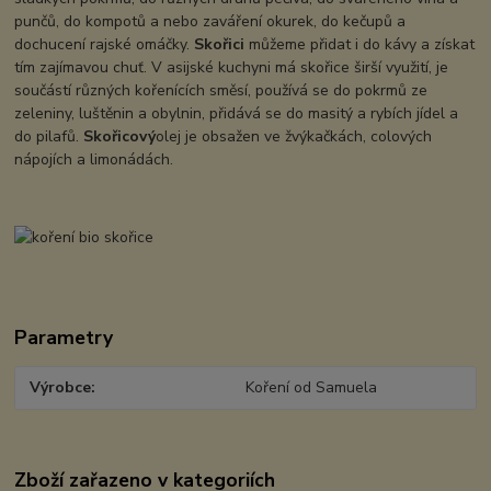
punčů, do kompotů a nebo zaváření okurek, do kečupů a
dochucení rajské omáčky.
Skořici
můžeme přidat i do kávy a získat
tím zajímavou chuť. V asijské kuchyni má skořice širší využití, je
součástí různých kořenících směsí, používá se do pokrmů ze
zeleniny, luštěnin a obylnin, přidává se do masitý a rybích jídel a
do pilafů.
Skořicový
olej je obsažen ve žvýkačkách, colových
nápojích a limonádách.
Parametry
Výrobce
Koření od Samuela
Zboží zařazeno v kategoriích