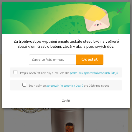
0
ks
CZK
za
0,00 Kč
Menu
Za trpělivost po vyplnění emailu získáte slevu 5% na veškeré
Hledat
zboží krom Gastro balení, zboží v akci a plechových dóz.
Odeslat
Úvod
Premium koření
Skořice mletá Prémiová kvalita
Skořice mletá Prémiová kvalita
Přeji si odebírat novinky e-mailem dle
podmínek zpracování osobních údajů
.
Souhlasím se
zpracováním osobních údajů
pro účely registrace.
Zavřít