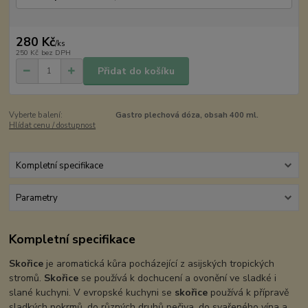
280 Kč
/
ks
250 Kč
bez DPH
Přidat do košíku
Vyberte balení:
Gastro plechová dóza, obsah 400 ml.
Hlídat cenu / dostupnost
Kompletní specifikace
Parametry
Kompletní specifikace
Skořice
je aromatická kůra pocházející z asijských tropických
stromů.
Skořice
se používá k dochucení a ovonění ve sladké i
slané kuchyni. V evropské kuchyni se
skořice
používá k přípravě
sladkých pokrmů, do různých druhů pečiva, do svařeného vína a