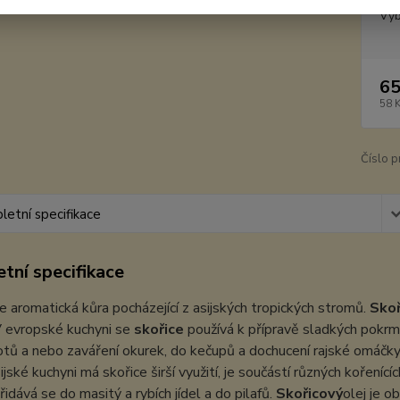
Vyb
65
58 
Číslo p
etní specifikace
tní specifikace
je aromatická kůra pocházející z asijských tropických stromů.
Skoř
V evropské kuchyni se
skořice
používá k přípravě sladkých pokrmů
tů a nebo zaváření okurek, do kečupů a dochucení rajské omáčky
sijské kuchyni má skořice širší využití, je součástí různých kořeníc
řidává se do masitý a rybích jídel a do pilafů.
Skořicový
olej je o