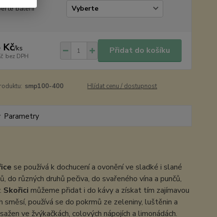
erte balení
 Kč
/
ks
Přidat do košíku
Kč
bez DPH
roduktu:
smp100-400
Hlídat cenu / dostupnost
Parametry
ice
se používá k dochucení a ovonění ve sladké i slané
, do různých druhů pečiva, do svařeného vína a punčů,
.
Skořici
můžeme přidat i do kávy a získat tím zajímavou
ích směsí, používá se do pokrmů ze zeleniny, luštěnin a
bsažen ve žvýkačkách, colových nápojích a limonádách.