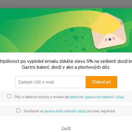
Hledat
remium koření
Skořice mletá Prémiová kvalita
ice mletá Prémiová kvalita
trpělivost po vyplnění emailu získáte slevu 5% na veškeré zboží 
Gastro balení, zboží v akci a plechových dóz.
Skořice
Odeslat
stromů
kuchyn
Přeji si odebírat novinky e-mailem dle
podmínek zpracování osobních údajů
.
pokrmů
kompot
Souhlasím se
zpracováním osobních údajů
pro účely registrace.
Dos
Zavřít