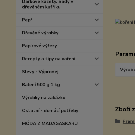
Dárkové kazety. Sady v
dřevěném kufříku
Pepř
Dřevěné výrobky
Papírové výřezy
Param
Recepty a tipy na vaření
Výrob
Slevy - Výprodej
Balení 500 g 1 kg
Výrobky na zakázku
Zboží 
Ostatní - domácí potřeby
Prem
MÓDA Z MADAGASKARU