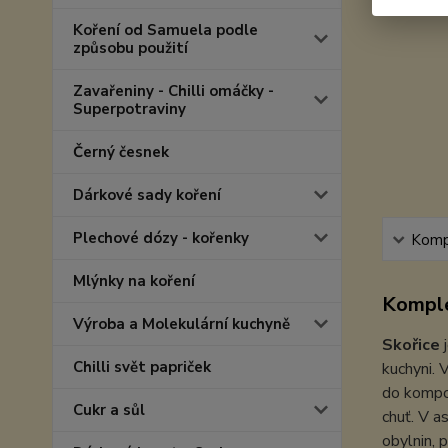
Koření od Samuela podle
způsobu použití
Zavařeniny - Chilli omáčky -
Superpotraviny
Černý česnek
Dárkové sady koření
Plechové dózy - kořenky
Kompl
Mlýnky na koření
Komple
Výroba a Molekulární kuchyně
Skořice
Chilli svět papriček
kuchyni. 
do kompo
Cukr a sůl
chuť. V a
obylnin, p