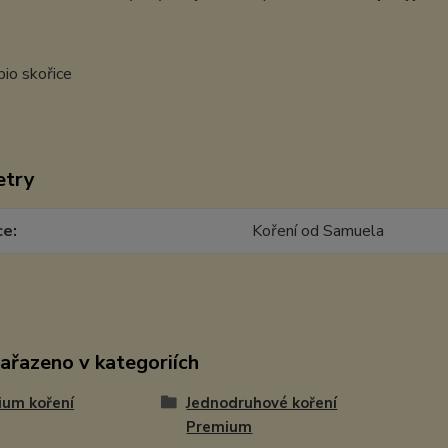
etry
ce
Koření od Samuela
zařazeno v kategoriích
ium koření
Jednodruhové koření
Premium