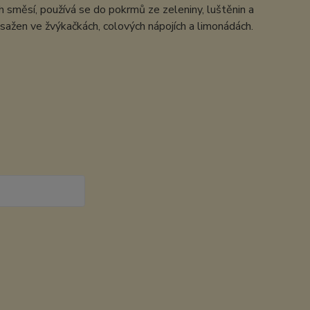
ích směsí, používá se do pokrmů ze zeleniny, luštěnin a
bsažen ve žvýkačkách, colových nápojích a limonádách.