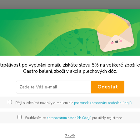
Hledat
remium koření
Skořice drť 2-4 mm Prémiová kvalita
ice drť 2-4 mm Prémiová kvalita
trpělivost po vyplnění emailu získáte slevu 5% na veškeré zboží 
Gastro balení, zboží v akci a plechových dóz.
Papí
Odeslat
Skořice
stromů
Přeji si odebírat novinky e-mailem dle
podmínek zpracování osobních údajů
.
kuchyn
pokrmů
Souhlasím se
zpracováním osobních údajů
pro účely registrace.
kompot
Zavřít