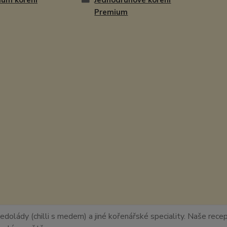
ium koření
Jednodruhové koření
Premium
edolády (chilli s medem) a jiné kořenářské speciality. Naše recept