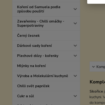
Koření od Samuela podle
způsobu použití
Zavařeniny - Chilli omáčky -
Superpotraviny
Černý česnek
Dárkové sady koření
Plechové dózy - kořenky
Mlýnky na koření
Kompl
Výroba a Molekulární kuchyně
Komple
Chilli svět papriček
Skořice
Cukr a sůl
kuchyni. 
do kompo