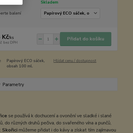
tupnost
Skladem
erte balení
 Kč
/
ks
Přidat do košíku
Kč
bez DPH
e
Papírový ECO sáček,
Hlídat cenu / dostupnost
obsah 100 ml.
Parametry
ice
se používá k dochucení a ovonění ve sladké i slané
, do různých druhů pečiva, do svařeného vína a punčů,
.
Skořici
můžeme přidat i do kávy a získat tím zajímavou