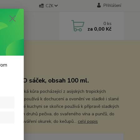
Přihlášení
CZK
0
ks
za
0,00 Kč
krom
rový ECO sáček, obsah 100 ml.
 je aromatická kůra pocházející z asijských tropických
. Skořice se používá k dochucení a ovonění ve sladké i slané
i. V evropské kuchyni se skořice používá k přípravě sladkých
, do různých druhů pečiva, do svařeného vína a punčů, do
ů a nebo zaváření okurek, do kečupů...
celý popis