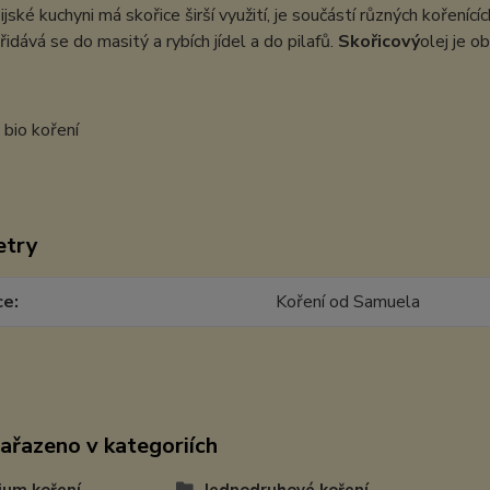
sijské kuchyni má skořice širší využití, je součástí různých kořeníc
řidává se do masitý a rybích jídel a do pilafů.
Skořicový
olej je o
etry
ce
Koření od Samuela
zařazeno v kategoriích