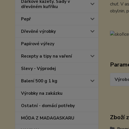
Dárkové kazety. Sady v
chuť. V a
dřevěném kufříku
obylnin, p
Pepř
Dřevěné výrobky
Papírové výřezy
Recepty a tipy na vaření
Param
Slevy - Výprodej
Výrob
Balení 500 g 1 kg
Výrobky na zakázku
Ostatní - domácí potřeby
Zboží 
MÓDA Z MADAGASKARU