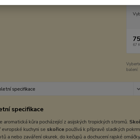
Dos
Vyb
75
67 
Vybert
balení:
etní specifikace
tní specifikace
je aromatická kůra pocházející z asijských tropických stromů.
Skoř
V evropské kuchyni se
skořice
používá k přípravě sladkých pokrmů
tů a nebo zaváření okurek, do kečupů a dochucení rajské omáčky